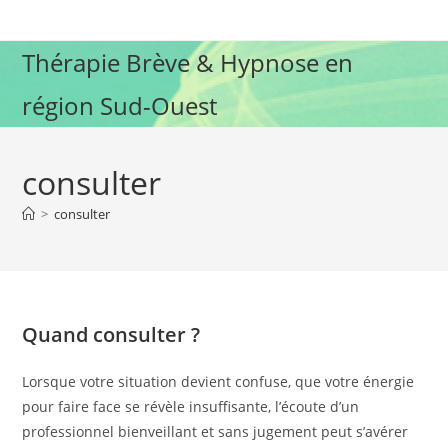
Skip
to
Thérapie Brève & Hypnose en
content
région Sud-Ouest
consulter
>
consulter
Quand consulter ?
Lorsque votre situation devient confuse, que votre énergie
pour faire face se révèle insuffisante, l’écoute d’un
professionnel bienveillant et sans jugement peut s’avérer