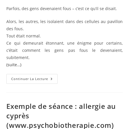
Parfois, des gens devenaient fous – c’est ce qu’il se disait.
Alors, les autres, les isolaient dans des cellules au pavillon
des fous.
Tout était normal.
Ce qui demeurait étonnant, une énigme pour certains,
c’était comment les gens pas fous le devenaient,
subitement.
(suite…)
Le
Continuer La Lecture
Pavillon
Des
Fous
–
Conte
Bio-
Exemple de séance : allergie au
Métaphorique
cyprès
(www.psychobiotherapie.com)