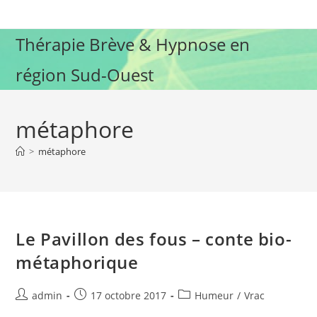
Skip
to
Thérapie Brève & Hypnose en
content
région Sud-Ouest
métaphore
>
métaphore
Le Pavillon des fous – conte bio-
métaphorique
Auteur/autrice
Publication
Post
admin
17 octobre 2017
Humeur
/
Vrac
de
publiée :
category: