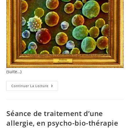
(suite…)
Exemple
Continuer La Lecture
De
Séance
:
Allergie
Au
Cyprès
Séance de traitement d’une
(www.psychobiotherapie.com)
allergie, en psycho-bio-thérapie