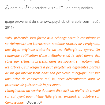
Auteur/autrice
Publication
Post
admin
17 octobre 2017
Cabinet quotidien
de
publiée :
category:
la
(page provenant du site www.psychobiotherapie.com – août
publication :
2011)
Voici, présentée sous forme d’un échange entre le consultant et
sa thérapeute (en l’occurrence Madame DUBOIS de Perpignan),
une façon originale d’aborder un cas d’allergie au cyprès. On
remarque l’utilisation d’une métaphore où le sujet donne des
rôles aux éléments présents dans ses souvenirs – notamment,
les arbres -, sur lesquels il peut projeter les différentes parties
de lui qui interagissent dans son problème allergique. S’ensuit
une prise de conscience qui, ici, sera déterminante dans le
processus de guérison de la personne.
L’imagination au service du mieux-être !(NB un atelier de travail
sur soi ayant pour thème l’allergie est proposé, en octobre sur
Carcassonne :
cliquer ici
)