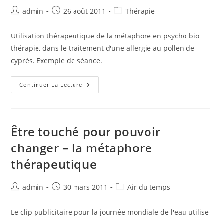
Auteur/autrice
Publication
Post
admin
26 août 2011
Thérapie
de
publiée :
category:
la
Utilisation thérapeutique de la métaphore en psycho-bio-
publication :
thérapie, dans le traitement d'une allergie au pollen de
cyprès. Exemple de séance.
Séance
Continuer La Lecture
De
Traitement
D’une
Allergie,
En
Psycho-
Être touché pour pouvoir
Bio-
Thérapie
changer – la métaphore
thérapeutique
Auteur/autrice
Publication
Post
admin
30 mars 2011
Air du temps
de
publiée :
category:
la
Le clip publicitaire pour la journée mondiale de l'eau utilise
publication :