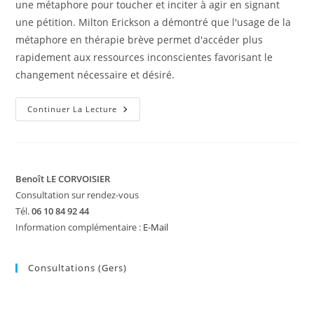
une métaphore pour toucher et inciter à agir en signant
une pétition. Milton Erickson a démontré que l'usage de la
métaphore en thérapie brève permet d'accéder plus
rapidement aux ressources inconscientes favorisant le
changement nécessaire et désiré.
Être
Continuer La Lecture
Touché
Pour
Pouvoir
Changer
–
La
Métaphore
Benoît LE CORVOISIER
Thérapeutique
Consultation sur rendez-vous
Tél.
06 10 84 92 44
Information complémentaire :
E-Mail
Consultations (Gers)