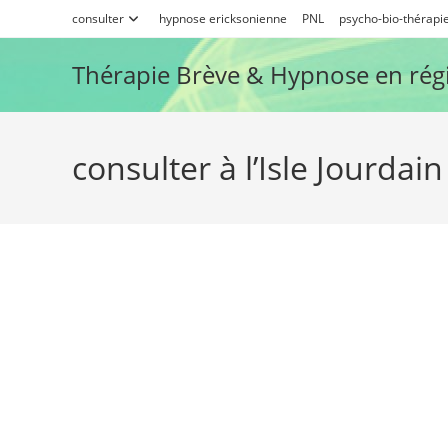
Skip
consulter
hypnose ericksonienne
PNL
psycho-bio-thérapi
to
content
Thérapie Brève & Hypnose en rég
consulter à l’Isle Jourdain