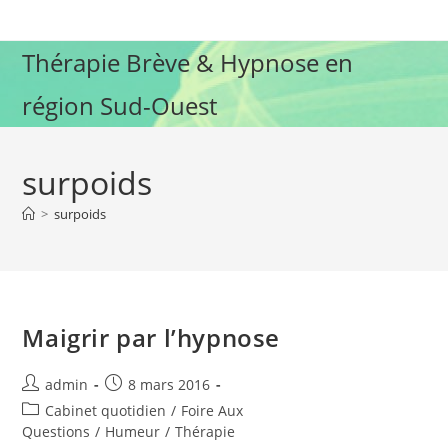
Skip
to
Thérapie Brève & Hypnose en
content
région Sud-Ouest
surpoids
>
surpoids
Maigrir par l’hypnose
Auteur/autrice
Publication
admin
8 mars 2016
de
publiée :
Post
Cabinet quotidien
/
Foire Aux
la
category:
Questions
/
Humeur
/
Thérapie
publication :