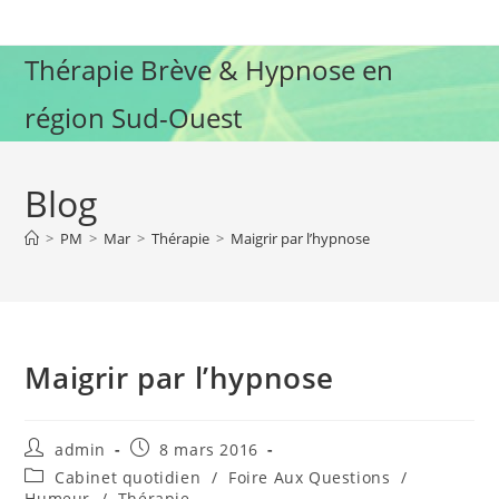
Skip
to
Thérapie Brève & Hypnose en
content
région Sud-Ouest
Blog
>
PM
>
Mar
>
Thérapie
>
Maigrir par l’hypnose
Maigrir par l’hypnose
Auteur/autrice
Publication
admin
8 mars 2016
de
publiée :
Post
Cabinet quotidien
/
Foire Aux Questions
/
la
category:
Humeur
/
Thérapie