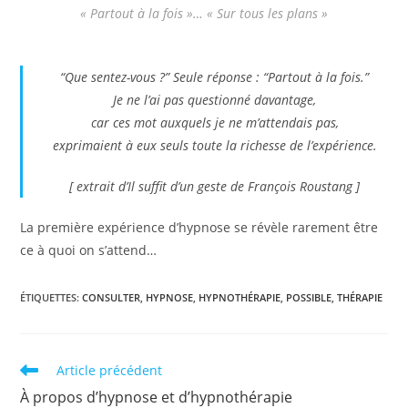
« Partout à la fois »… « Sur tous les plans »
“Que sentez-vous ?” Seule réponse : “Partout à la fois.”
Je ne l’ai pas questionné davantage,
car ces mot auxquels je ne m’attendais pas,
exprimaient à eux seuls toute la richesse de l’expérience.
[ extrait d’
Il suffit d’un geste
de François Roustang ]
La première expérience d’hypnose se révèle rarement être
ce à quoi on s’attend…
ÉTIQUETTES
:
CONSULTER
,
HYPNOSE
,
HYPNOTHÉRAPIE
,
POSSIBLE
,
THÉRAPIE
Read
Article précédent
more
À propos d’hypnose et d’hypnothérapie
articles