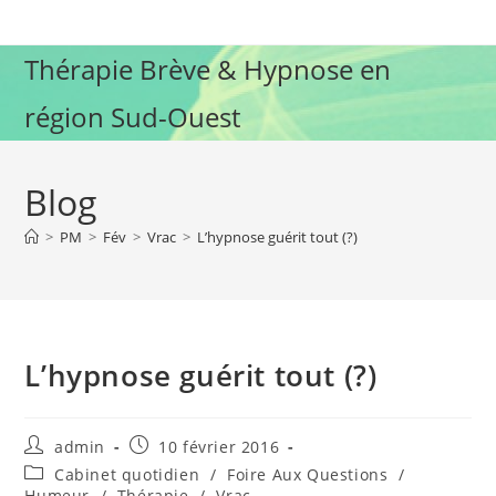
Skip
to
Thérapie Brève & Hypnose en
content
région Sud-Ouest
Blog
>
PM
>
Fév
>
Vrac
>
L’hypnose guérit tout (?)
L’hypnose guérit tout (?)
Auteur/autrice
Publication
admin
10 février 2016
de
publiée :
Post
Cabinet quotidien
/
Foire Aux Questions
/
la
category:
Humeur
/
Thérapie
/
Vrac