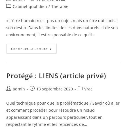
de
publiée :
Post
Cabinet quotidien
/
Thérapie
la
category:
publication :
« L'être humain n'est pas un objet, mais un être qui choisit
son destin. Dans les limites de ses dons naturels et de son
environnement, il est responsable de ce qu'il…
Il
Continuer La Lecture
N’y
A
Pas
Plus
De
Patient-
Protégé : LIENS (article privé)
Objet
Que
De
Thérapeute-
Auteur/autrice
Publication
Post
admin
13 septembre 2020
Vrac
Technicien
de
publiée :
category:
la
Quel technique pour quelle problématique ? Savoir où aller
publication :
et comment procéder pour résoudre un nœud
apparaissant dans un parcours particulier, tout en
respectant le rythme et les réticences de…