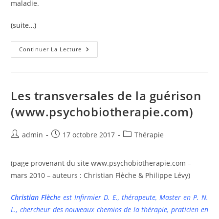
maladie.
(suite…)
Un
Continuer La Lecture
Réajustement
Au
Réel
:
La
Maladie(www.psychobiotherapie.co
Les transversales de la guérison
(www.psychobiotherapie.com)
Auteur/autrice
Publication
Post
admin
17 octobre 2017
Thérapie
de
publiée :
category:
la
(page provenant du site www.psychobiotherapie.com –
publication :
mars 2010 – auteurs : Christian Flèche & Philippe Lévy)
Christian Flèch
e est Infirmier D. E., thérapeute, Master en P. N.
L., chercheur des nouveaux chemins de la thérapie, praticien en