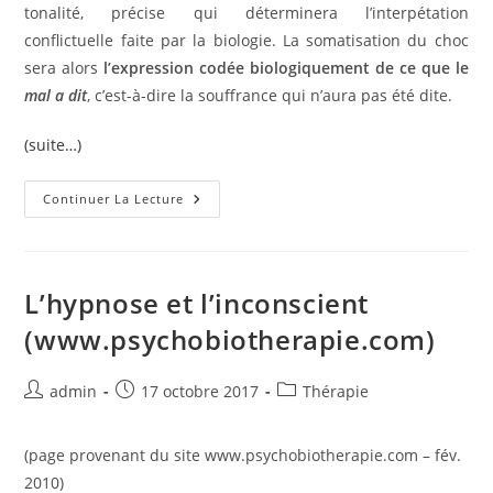
tonalité, précise qui déterminera l’interpétation
conflictuelle faite par la biologie. La somatisation du choc
sera alors
l’expression codée biologiquement de ce que le
mal a dit
, c’est-à-dire la souffrance qui n’aura pas été dite.
(suite…)
La
Continuer La Lecture
Maladie
:
Un
Signal
À
Décoder
L’hypnose et l’inconscient
(www.psychobiotherapie.com)
(www.psychobiotherapie.com)
Auteur/autrice
Publication
Post
admin
17 octobre 2017
Thérapie
de
publiée :
category:
la
(page provenant du site www.psychobiotherapie.com – fév.
publication :
2010)