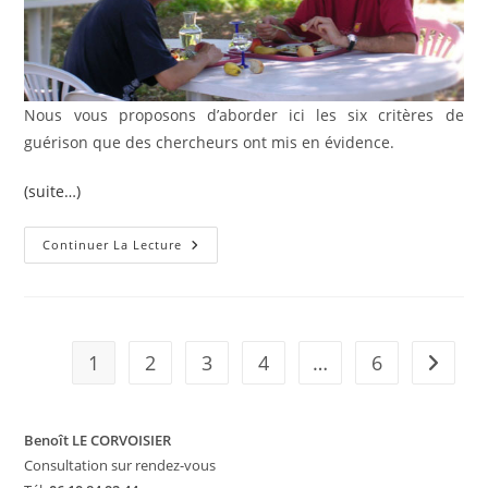
Nous vous proposons d’aborder ici les six critères de
guérison que des chercheurs ont mis en évidence.
(suite…)
Les
Continuer La Lecture
Transversales
De
La
Guérison
(www.psychobiotherapie.com)
1
2
3
4
…
6
Aller à 
Benoît LE CORVOISIER
Consultation sur rendez-vous