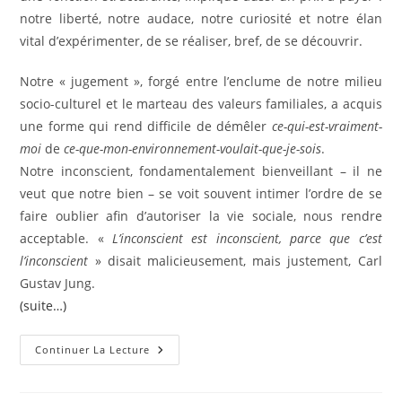
notre liberté, notre audace, notre curiosité et notre élan
vital d’expérimenter, de se réaliser, bref, de se découvrir.
Notre « jugement », forgé entre l’enclume de notre milieu
socio-culturel et le marteau des valeurs familiales, a acquis
une forme qui rend difficile de démêler
ce-qui-est-vraiment-
moi
de
ce-que-mon-environnement-voulait-que-je-sois
.
Notre inconscient, fondamentalement bienveillant – il ne
veut que notre bien – se voit souvent intimer l’ordre de se
faire oublier afin d’autoriser la vie sociale, nous rendre
acceptable. «
L’inconscient est inconscient, parce que c’est
l’inconscient
» disait malicieusement, mais justement, Carl
Gustav Jung.
(suite…)
L’hypnose
Continuer La Lecture
Et
L’inconscient
(www.psychobiotherapie.com)