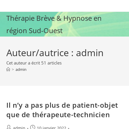
Skip
to
Thérapie Brève & Hypnose en
content
région Sud-Ouest
Auteur/autrice :
admin
Cet auteur a écrit 51 articles
>
admin
Il n’y a pas plus de patient-objet
que de thérapeute-technicien
Auteur/autrice
Publication
admin
10 janvier 2022