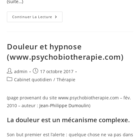
(suite…)
Je
Continuer La Lecture
Vais
Mal…
Et
Alors
?
(www.psychobiotherapie.com)
Douleur et hypnose
(www.psychobiotherapie.com)
Auteur/autrice
Publication
admin
17 octobre 2017
de
publiée :
Post
Cabinet quotidien
/
Thérapie
la
category:
publication :
(page provenant du site www.psychobiotherapie.com – fév.
2010 – auteur :
Jean-Philippe Dumoulin
)
La douleur est un mécanisme complexe.
Son but premier est l’alerte : quelque chose ne va pas dans