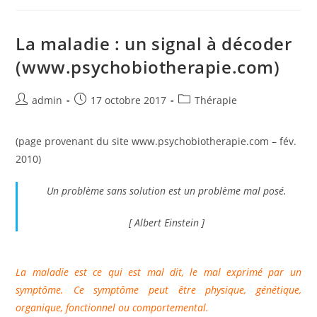
Émotion
:
L’expérience
Du
La maladie : un signal à décoder
Deuil
(www.psychobiotherapie.com)
Auteur/autrice
Publication
Post
admin
17 octobre 2017
Thérapie
de
publiée :
category:
la
(page provenant du site www.psychobiotherapie.com – fév.
publication :
2010)
Un problème sans solution est un problème mal posé.
[ Albert Einstein ]
La maladie est ce qui est mal dit, le mal exprimé par un
symptôme. Ce symptôme peut être physique, génétique,
organique, fonctionnel ou comportemental.