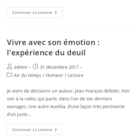
Protégé :
Continuer La Lecture
LIENS
(article
Privé)
Vivre avec son émotion :
l’expérience du deuil
Auteur/autrice
Publication
admin
31 décembre 2017
de
publiée :
Post
Air du temps
/
Humeur
/
Lecture
la
category:
publication :
Je viens de découvrir un auteur, Jean-François Billeter, hier
soir à la radio, qui parle, dans l'un de ses derniers
ouvrages, Une autre Aurélia, d’une façon très pertinente
d’un juste…
Vivre
Continuer La Lecture
Avec
Son