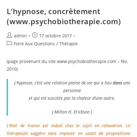
L’hypnose, concrètement
(www.psychobiotherapie.com)
Auteur/autrice
Publication
admin
17 octobre 2017
de
publiée :
Post
Foire Aux Questions
/
Thérapie
la
category:
publication :
(page provenant du site www.psychobiotherapie.com – fév.
2010)
L’hypnose, c’est une relation pleine de vie qui a lieu
dans
une
personne
et qui est suscitée par la chaleur d’une autre.
[ Milton H. Erickson ]
L’état de transe est induit chez le sujet en relaxation. Le
thérapeute suggère sans imposer en usant de propositions