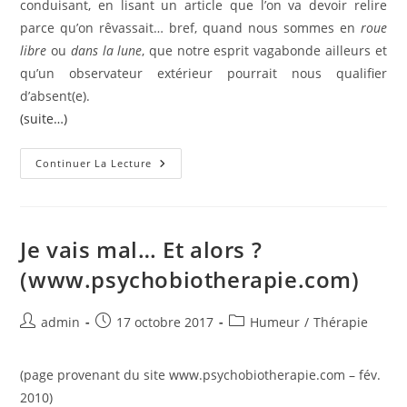
conduisant, en lisant un article que l’on va devoir relire
parce qu’on rêvassait… bref, quand nous sommes en
roue
libre
ou
dans la lune
, que notre esprit vagabonde ailleurs et
qu’un observateur extérieur pourrait nous qualifier
d’absent(e).
(suite…)
L’hypnose,
Continuer La Lecture
Concrètement
(www.psychobiotherapie.com)
Je vais mal… Et alors ?
(www.psychobiotherapie.com)
Auteur/autrice
Publication
Post
admin
17 octobre 2017
Humeur
/
Thérapie
de
publiée :
category:
la
(page provenant du site www.psychobiotherapie.com – fév.
publication :
2010)