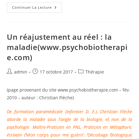
Douleur
Continuer La Lecture
Et
Hypnose
(www.psychobiotherapie.com)
Un réajustement au réel : la
maladie(www.psychobiotherapi
e.com)
Auteur/autrice
Publication
Post
admin
17 octobre 2017
Thérapie
de
publiée :
category:
la
(page provenant du site www.psychobiotherapie.com – fév.
publication :
2010 – auteur : Christian Flèche)
De formation paramédicale (Infirmier D. E.), Christian Flèche
aborde la maladie sous l’angle de la biologie, et non de la
psychologie. Maître-Praticien en PNL, Praticien en Métaphore,
écrivain (
‘Mon corps pour me guérir’, ‘Décodage Biologique