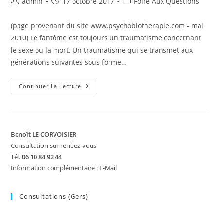
Auteur/autrice
Publication
Post
admin
17 octobre 2017
Foire Aux Questions
de
publiée :
category:
la
(page provenant du site www.psychobiotherapie.com - mai
publication :
2010) Le fantôme est toujours un traumatisme concernant
le sexe ou la mort. Un traumatisme qui se transmet aux
générations suivantes sous forme…
Le
Continuer La Lecture
Génosociogramme
Et
La
Psycho-
Bio-
Thérapie
(www.psychobiotherapie.com)
Benoît LE CORVOISIER
Consultation sur rendez-vous
Tél.
06 10 84 92 44
Information complémentaire :
E-Mail
Consultations (Gers)