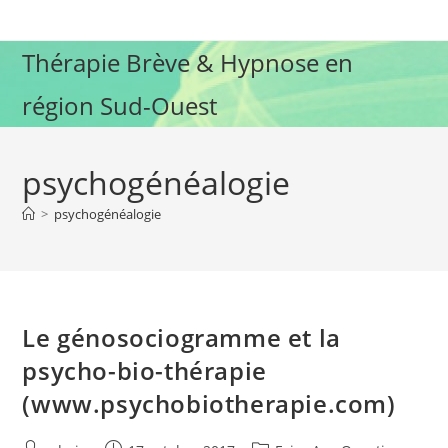
Skip
to
Thérapie Brève & Hypnose en
content
région Sud-Ouest
psychogénéalogie
>
psychogénéalogie
Le génosociogramme et la
psycho-bio-thérapie
(www.psychobiotherapie.com)