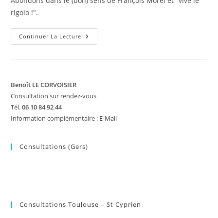
Abondons dans le (bon) sens de François Morel et "vive le
rigolo !".
Donner
Continuer La Lecture
Le
Pouvoir
Au
Rigolo
?
Benoît LE CORVOISIER
Consultation sur rendez-vous
Tél.
06 10 84 92 44
Information complémentaire :
E-Mail
Consultations (Gers)
Consultations Toulouse – St Cyprien