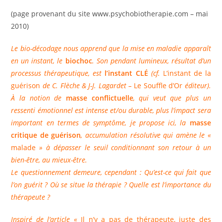
la
(page provenant du site www.psychobiotherapie.com – mai
publication :
2010)
Le bio-décodage nous apprend que la mise en maladie apparaît
en un instant, le
biochoc
. Son pendant lumineux, résultat d’un
processus thérapeutique, est
l’instant CLÉ
(cf.
L’instant de la
guérison
de C. Flèche & J-J. Lagardet –
Le Souffle d’Or
éditeur).
À la notion de
masse conflictuelle
, qui veut que plus un
ressenti émotionnel est intense et/ou durable, plus l’impact sera
important en termes de symptôme, je propose ici, la
masse
critique de guérison
, accumulation résolutive qui amène le «
malade
» à dépasser le seuil conditionnant son retour à un
bien-être, au mieux-être.
Le questionnement demeure, cependant : Qu’est-ce qui fait que
l’on guérit ? Où se situe la thérapie ? Quelle est l’importance du
thérapeute ?
Inspiré de l’article «
Il n’y a pas de thérapeute, juste des