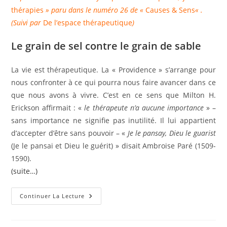
thérapies
» paru dans le numéro 26 de «
Causes & Sens
« .
(Suivi par
De l’espace thérapeutique
)
Le grain de sel contre le grain de sable
La vie est thérapeutique. La « Providence » s’arrange pour
nous confronter à ce qui pourra nous faire avancer dans ce
que nous avons à vivre. C’est en ce sens que Milton H.
Erickson affirmait : «
le thérapeute n’a aucune importance
» –
sans importance ne signifie pas inutilité. Il lui appartient
d’accepter d’être sans pouvoir – «
Je le pansay, Dieu le guarist
(Je le pansai et Dieu le guérit) » disait Ambroise Paré (1509-
1590).
(suite…)
La
Continuer La Lecture
Thérapie,
Une
Co-
Création