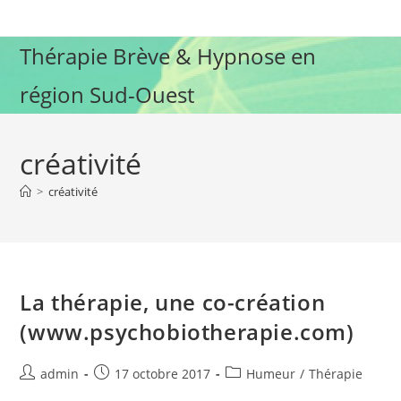
Skip
to
Thérapie Brève & Hypnose en
content
région Sud-Ouest
créativité
>
créativité
La thérapie, une co-création
(www.psychobiotherapie.com)
Auteur/autrice
Publication
Post
admin
17 octobre 2017
Humeur
/
Thérapie
de
publiée :
category: