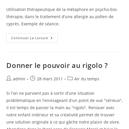
de
publiée :
category:
la
Utilisation thérapeutique de la métaphore en psycho-bio-
publication :
thérapie, dans le traitement d'une allergie au pollen de
cyprès. Exemple de séance.
Séance
Continuer La Lecture
De
Traitement
D’une
Allergie,
En
Psycho-
Donner le pouvoir au rigolo ?
Bio-
Thérapie
Auteur/autrice
Publication
Post
admin
28 mars 2011
Air du temps
de
publiée :
category:
la
Si l'on ne parvient pas à sortir d'une situation
publication :
problématique en l'envisageant d'un point de vue "sérieux",
il est temps de passer la main au "rigolo". Renouer avec
notre enfant intérieur et sa créativité permet de trouver
une solution originale à ce qui gâche notre plaisir de vivre.