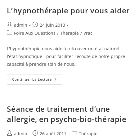
(www.psychobiotherapie.com)
L’hypnothérapie pour vous aider
Auteur/autrice
Publication
admin
24 juin 2013
de
publiée :
Post
Foire Aux Questions
/
Thérapie
/
Vrac
la
category:
publication :
L'hypnothérapie nous aide à retrouver un état naturel -
l'état hypnotique - pour faciliter l'écoute de notre propre
capacité à prendre soin de nous.
L’hypnothérapie
Continuer La Lecture
Pour
Vous
Aider
Séance de traitement d’une
allergie, en psycho-bio-thérapie
Auteur/autrice
Publication
Post
admin
26 août 2011
Thérapie