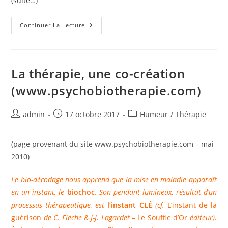
(suite…)
Les
Continuer La Lecture
Transversales
De
La
Guérison
(www.psychobiotherapie.com)
La thérapie, une co-création
(www.psychobiotherapie.com)
Auteur/autrice
Publication
Post
admin
17 octobre 2017
Humeur
/
Thérapie
de
publiée :
category:
la
(page provenant du site www.psychobiotherapie.com – mai
publication :
2010)
Le bio-décodage nous apprend que la mise en maladie apparaît
en un instant, le
biochoc
. Son pendant lumineux, résultat d’un
processus thérapeutique, est
l’instant CLÉ
(cf.
L’instant de la
guérison
de C. Flèche & J-J. Lagardet –
Le Souffle d’Or
éditeur).