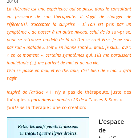
2010)
La thérapie est une expérience qui se passe dans le consultant
en présence de son thérapeute. Il s’agit de changer de
référentiel, d’accepter la surprise – si l’on est
pris
par un
symptôme -, de passer à un autre niveau, celui de la
sur-prise
,
pour se retrouver au-delà de là où l’on se croit être. Je ne suis
pas soit « malade », soit « en bonne santé ». Mais, je
suis
… avec,
« en ce moment », certains symptômes qui, s’ils me paraissent
inquiétants (…), me parlent de moi et de ma vie.
Cela se passe en moi, et en thérapie, c’est bien de « moi » qu’il
s’agit.
Inspiré de l’article «
Il n’y a pas de thérapeute, juste des
thérapies
» paru dans le numéro 26 de «
Causes & Sens
».
(SUITE de
La thérapie : une co-création
)
L’espace
de