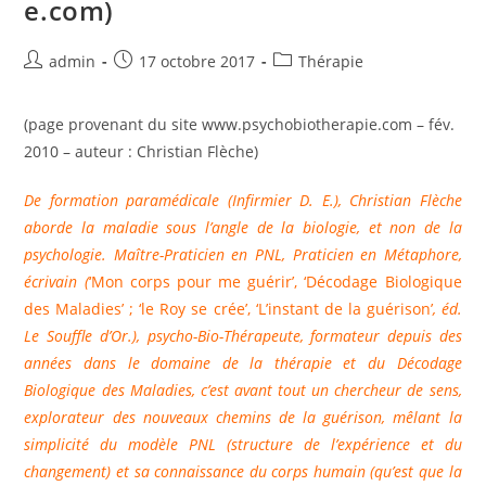
e.com)
Auteur/autrice
Publication
Post
admin
17 octobre 2017
Thérapie
de
publiée :
category:
la
(page provenant du site www.psychobiotherapie.com – fév.
publication :
2010 – auteur : Christian Flèche)
De formation paramédicale (Infirmier D. E.), Christian Flèche
aborde la maladie sous l’angle de la biologie, et non de la
psychologie. Maître-Praticien en PNL, Praticien en Métaphore,
écrivain (
‘Mon corps pour me guérir’, ‘Décodage Biologique
des Maladies’ ; ‘le Roy se crée’, ‘L’instant de la guérison’
,
éd.
Le Souffle d’Or
.), psycho-Bio-Thérapeute, formateur depuis des
années dans le domaine de la thérapie et du Décodage
Biologique des Maladies, c’est avant tout un chercheur de sens,
explorateur des nouveaux chemins de la guérison, mêlant la
simplicité du modèle PNL (structure de l’expérience et du
changement) et sa connaissance du corps humain (qu’est que la