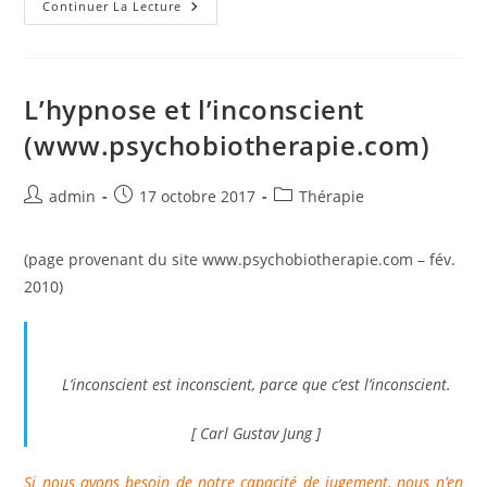
La
Continuer La Lecture
Maladie
:
Un
Signal
À
Décoder
L’hypnose et l’inconscient
(www.psychobiotherapie.com)
(www.psychobiotherapie.com)
Auteur/autrice
Publication
Post
admin
17 octobre 2017
Thérapie
de
publiée :
category:
la
(page provenant du site www.psychobiotherapie.com – fév.
publication :
2010)
L’inconscient est inconscient, parce que c’est l’inconscient.
[ Carl Gustav Jung ]
Si nous avons besoin de notre capacité de jugement, nous n’en