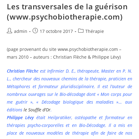
Maladie(www.psychobiotherapie.co
Les transversales de la guérison
(www.psychobiotherapie.com)
Auteur/autrice
Publication
Post
admin
17 octobre 2017
Thérapie
de
publiée :
category:
la
(page provenant du site www.psychobiotherapie.com –
publication :
mars 2010 – auteurs : Christian Flèche & Philippe Lévy)
Christian Flèch
e est Infirmier D. E., thérapeute, Master en P. N.
L., chercheur des nouveaux chemins de la thérapie, praticien en
Métaphores et formateur pluridisciplinaire. Il est l’auteur de
nombreux ouvrages sur le Bio-décodage dont « Mon corps pour
me guérir », « Décodage biologique des maladies »… aux
éditions
le Souffle d’Or
.
Philippe Lévy
était Heilpratiker, ostéopathe et formateur en
thérapies psycho-corporelles et en Bio-Décodage. Il a mis en
place de nouveaux modèles de thérapie afin de faire de nos