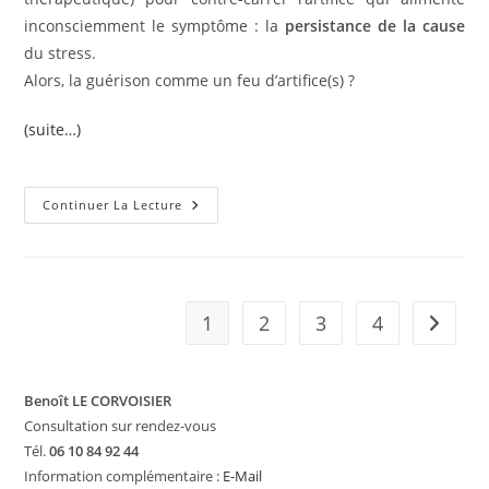
inconsciemment le symptôme : la
persistance de la cause
du stress.
Alors, la guérison comme un feu d’artifice(s) ?
(suite…)
De
Continuer La Lecture
L’espace
Thérapeutique
(www.psychobiotherapie.com)
1
2
3
4
Aller à 
Benoît LE CORVOISIER
Consultation sur rendez-vous
Tél.
06 10 84 92 44
Information complémentaire :
E-Mail