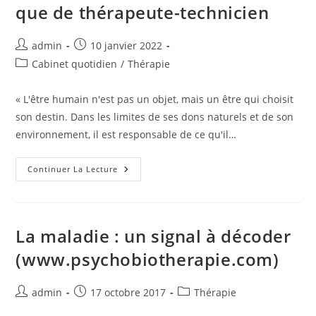
que de thérapeute-technicien
Auteur/autrice
Publication
admin
10 janvier 2022
de
publiée :
Post
Cabinet quotidien
/
Thérapie
la
category:
publication :
« L'être humain n'est pas un objet, mais un être qui choisit
son destin. Dans les limites de ses dons naturels et de son
environnement, il est responsable de ce qu'il…
Il
Continuer La Lecture
N’y
A
Pas
Plus
De
Patient-
La maladie : un signal à décoder
Objet
Que
(www.psychobiotherapie.com)
De
Thérapeute-
Technicien
Auteur/autrice
Publication
Post
admin
17 octobre 2017
Thérapie
de
publiée :
category: