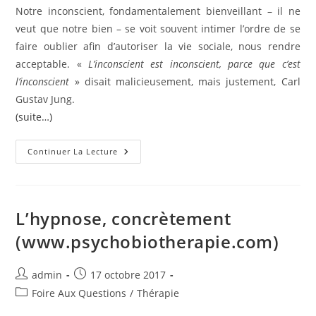
Notre inconscient, fondamentalement bienveillant – il ne
veut que notre bien – se voit souvent intimer l’ordre de se
faire oublier afin d’autoriser la vie sociale, nous rendre
acceptable. «
L’inconscient est inconscient, parce que c’est
l’inconscient
» disait malicieusement, mais justement, Carl
Gustav Jung.
(suite…)
L’hypnose
Continuer La Lecture
Et
L’inconscient
(www.psychobiotherapie.com)
L’hypnose, concrètement
(www.psychobiotherapie.com)
Auteur/autrice
Publication
admin
17 octobre 2017
de
publiée :
Post
Foire Aux Questions
/
Thérapie
la
category: