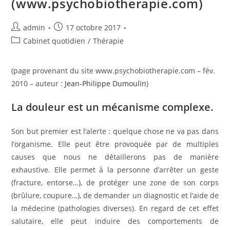
(www.psychobiotherapie.com)
Auteur/autrice
Publication
admin
17 octobre 2017
de
publiée :
Post
Cabinet quotidien
/
Thérapie
la
category:
publication :
(page provenant du site www.psychobiotherapie.com – fév.
2010 – auteur :
Jean-Philippe Dumoulin
)
La douleur est un mécanisme complexe.
Son but premier est l’alerte : quelque chose ne va pas dans
l’organisme. Elle peut être provoquée par de multiples
causes que nous ne détaillerons pas de manière
exhaustive. Elle permet à la personne d’arrêter un geste
(fracture, entorse…), de protéger une zone de son corps
(brûlure, coupure…), de demander un diagnostic et l’aide de
la médecine (pathologies diverses). En regard de cet effet
salutaire, elle peut induire des comportements de