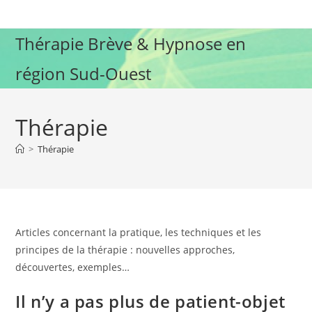
Skip
to
Thérapie Brève & Hypnose en
content
région Sud-Ouest
Thérapie
>
Thérapie
Articles concernant la pratique, les techniques et les
principes de la thérapie : nouvelles approches,
découvertes, exemples…
Il n’y a pas plus de patient-objet