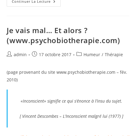
L’hypnose,
Continuer La Lecture
Concrètement
(www.psychobiotherapie.com)
Je vais mal… Et alors ?
(www.psychobiotherapie.com)
Auteur/autrice
Publication
Post
admin
17 octobre 2017
Humeur
/
Thérapie
de
publiée :
category:
la
(page provenant du site www.psychobiotherapie.com – fév.
publication :
2010)
«Inconscient» signifie ce qui s’énonce à l’insu du sujet.
[ Vincent Descombes –
L’Inconscient malgré lui (1977)
]