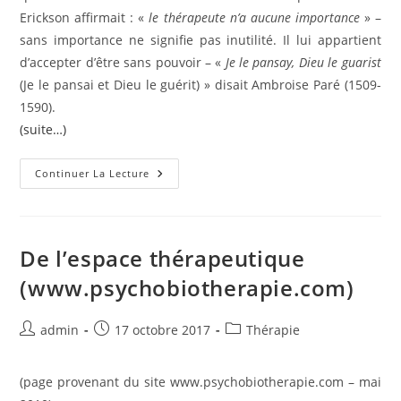
Erickson affirmait : «
le thérapeute n’a aucune importance
» –
sans importance ne signifie pas inutilité. Il lui appartient
d’accepter d’être sans pouvoir – «
Je le pansay, Dieu le guarist
(Je le pansai et Dieu le guérit) » disait Ambroise Paré (1509-
1590).
(suite…)
La
Continuer La Lecture
Thérapie,
Une
Co-
Création
(www.psychobiotherapie.com)
De l’espace thérapeutique
(www.psychobiotherapie.com)
Auteur/autrice
Publication
Post
admin
17 octobre 2017
Thérapie
de
publiée :
category:
la
(page provenant du site www.psychobiotherapie.com – mai
publication :