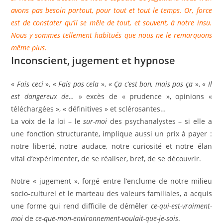
avons pas besoin partout, pour tout et tout le temps. Or, force
est de constater qu’il se mêle de tout, et souvent, à notre insu.
Nous y sommes tellement habitués que nous ne le remarquons
même plus.
Inconscient, jugement et hypnose
«
Fais ceci
», «
Fais pas cela
», «
Ça c’est bon, mais pas ça
», «
Il
est dangereux de…
» excès de « prudence », opinions «
téléchargées », « définitives » et sclérosantes…
La voix de la loi – le
sur-moi
des psychanalystes – si elle a
une fonction structurante, implique aussi un prix à payer :
notre liberté, notre audace, notre curiosité et notre élan
vital d’expérimenter, de se réaliser, bref, de se découvrir.
Notre « jugement », forgé entre l’enclume de notre milieu
socio-culturel et le marteau des valeurs familiales, a acquis
une forme qui rend difficile de démêler
ce-qui-est-vraiment-
moi
de
ce-que-mon-environnement-voulait-que-je-sois
.