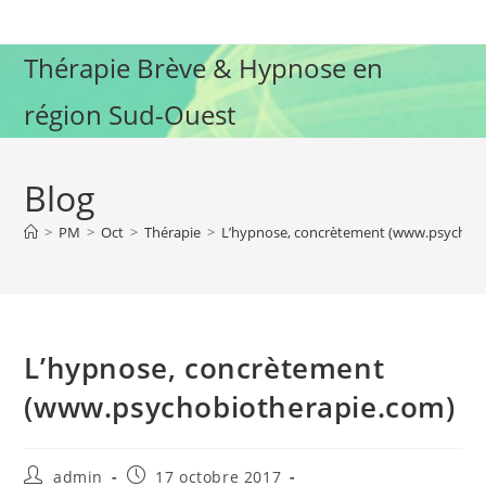
Skip
to
Thérapie Brève & Hypnose en
content
région Sud-Ouest
Blog
>
PM
>
Oct
>
Thérapie
>
L’hypnose, concrètement (www.psychob
L’hypnose, concrètement
(www.psychobiotherapie.com)
Auteur/autrice
Publication
admin
17 octobre 2017