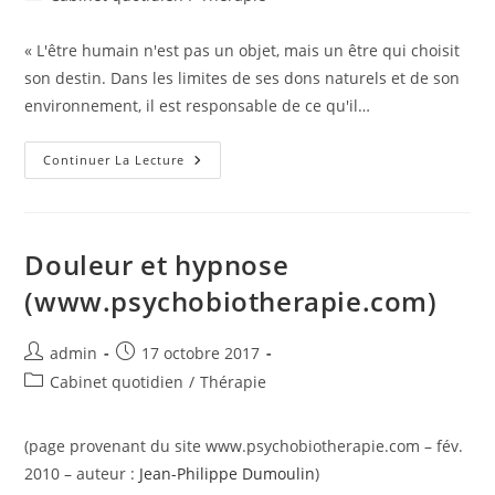
la
category:
publication :
« L'être humain n'est pas un objet, mais un être qui choisit
son destin. Dans les limites de ses dons naturels et de son
environnement, il est responsable de ce qu'il…
Il
Continuer La Lecture
N’y
A
Pas
Plus
De
Patient-
Douleur et hypnose
Objet
Que
(www.psychobiotherapie.com)
De
Thérapeute-
Technicien
Auteur/autrice
Publication
admin
17 octobre 2017
de
publiée :
Post
Cabinet quotidien
/
Thérapie
la
category:
publication :
(page provenant du site www.psychobiotherapie.com – fév.
2010 – auteur :
Jean-Philippe Dumoulin
)