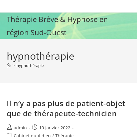
Skip
to
Thérapie Brève & Hypnose en
content
région Sud-Ouest
hypnothérapie
>
hypnothérapie
Il n’y a pas plus de patient-objet
que de thérapeute-technicien
Auteur/autrice
Publication
admin
10 janvier 2022
de
publiée :
Post
Cabinet quotidien
/
Thérapie