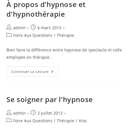
À propos d’hypnose et
d’hypnothérapie
Auteur/autrice
Publication
admin
6 mars 2015
de
publiée :
Post
Foire Aux Questions
/
Thérapie
la
category:
publication :
Bien faire la différence entre hypnose de spectacle et celle
employée en thérapie.
À
Continuer La Lecture
Propos
D’hypnose
Et
D’hypnothérapie
Se soigner par l’hypnose
Auteur/autrice
Publication
admin
2 juillet 2013
de
publiée :
Post
Foire Aux Questions
/
Thérapie
/
Vrac
la
category: