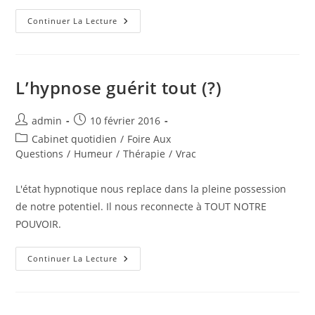
Maigrir
Continuer La Lecture
Par
L’hypnose
L’hypnose guérit tout (?)
Auteur/autrice
Publication
admin
10 février 2016
de
publiée :
Post
Cabinet quotidien
/
Foire Aux
la
category:
Questions
/
Humeur
/
Thérapie
/
Vrac
publication :
L'état hypnotique nous replace dans la pleine possession
de notre potentiel. Il nous reconnecte à TOUT NOTRE
POUVOIR.
L’hypnose
Continuer La Lecture
Guérit
Tout
(?)