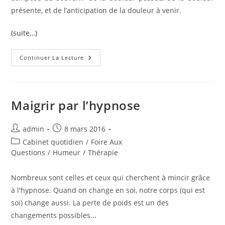
présente, et de l’anticipation de la douleur à venir.
(suite…)
Douleur
Continuer La Lecture
Et
Hypnose
(www.psychobiotherapie.com)
Maigrir par l’hypnose
Auteur/autrice
Publication
admin
8 mars 2016
de
publiée :
Post
Cabinet quotidien
/
Foire Aux
la
category:
Questions
/
Humeur
/
Thérapie
publication :
Nombreux sont celles et ceux qui cherchent à mincir grâce
à l'hypnose. Quand on change en soi, notre corps (qui est
soi) change aussi. La perte de poids est un des
changements possibles...