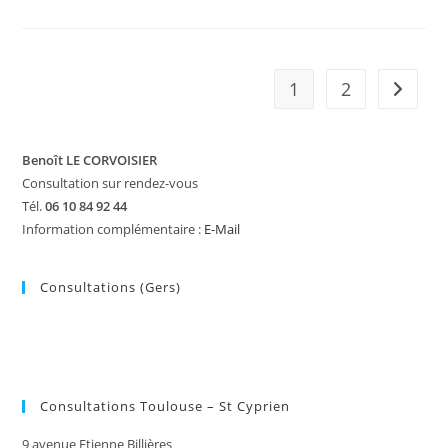
Une
Séance
Et
Ça
Repart ?
1
2
Aller à 
Benoît LE CORVOISIER
Consultation sur rendez-vous
Tél.
06 10 84 92 44
Information complémentaire :
E-Mail
Consultations (Gers)
Consultations Toulouse – St Cyprien
9 avenue Etienne Billières