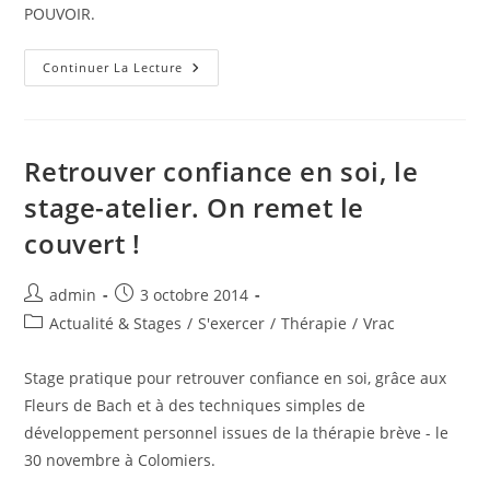
POUVOIR.
L’hypnose
Continuer La Lecture
Guérit
Tout
(?)
Retrouver confiance en soi, le
stage-atelier. On remet le
couvert !
Auteur/autrice
Publication
admin
3 octobre 2014
de
publiée :
Post
Actualité & Stages
/
S'exercer
/
Thérapie
/
Vrac
la
category:
publication :
Stage pratique pour retrouver confiance en soi, grâce aux
Fleurs de Bach et à des techniques simples de
développement personnel issues de la thérapie brève - le
30 novembre à Colomiers.