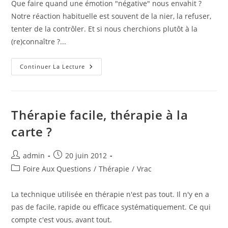
Que faire quand une émotion "négative" nous envahit ?
Notre réaction habituelle est souvent de la nier, la refuser,
tenter de la contrôler. Et si nous cherchions plutôt à la
(re)connaître ?...
Apprendre
Continuer La Lecture
Et
Savoir
Gérer
Ses
Émotions
?
Thérapie facile, thérapie à la
carte ?
Auteur/autrice
Publication
admin
20 juin 2012
de
publiée :
Post
Foire Aux Questions
/
Thérapie
/
Vrac
la
category:
publication :
La technique utilisée en thérapie n'est pas tout. Il n'y en a
pas de facile, rapide ou efficace systématiquement. Ce qui
compte c'est vous, avant tout.