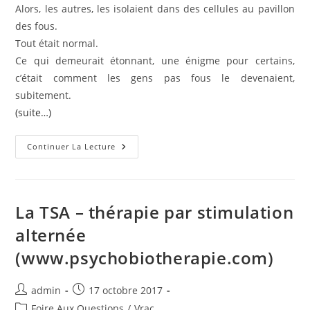
Alors, les autres, les isolaient dans des cellules au pavillon
des fous.
Tout était normal.
Ce qui demeurait étonnant, une énigme pour certains,
c’était comment les gens pas fous le devenaient,
subitement.
(suite…)
Le
Continuer La Lecture
Pavillon
Des
Fous
–
Conte
Bio-
La TSA – thérapie par stimulation
Métaphorique
alternée
(www.psychobiotherapie.com)
Auteur/autrice
Publication
admin
17 octobre 2017
de
publiée :
Post
Foire Aux Questions
/
Vrac