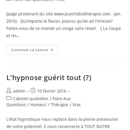
la
category:
publication :
(page provenant du site www.psychobiotherapie.com - jan.
2010) Qu'importe le flacon, pourvu qu'on ait l'ivresse?
Faites-vous de ce monde un songe sans réveil. [ La Coupe
et les…
La
Continuer La Lecture
TSA
–
Thérapie
Par
Stimulation
Alternée
L’hypnose guérit tout (?)
(www.psychobiotherapie.com)
Auteur/autrice
Publication
admin
10 février 2016
de
publiée :
Post
Cabinet quotidien
/
Foire Aux
la
category:
Questions
/
Humeur
/
Thérapie
/
Vrac
publication :
L'état hypnotique nous replace dans la pleine possession
de notre potentiel. Il nous reconnecte à TOUT NOTRE