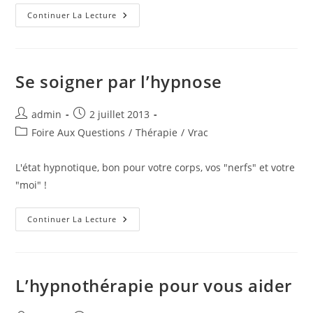
Retrouver
Continuer La Lecture
Confiance
En
Soi,
Le
Stage-
Atelier.
Se soigner par l’hypnose
On
Remet
Le
Couvert
Auteur/autrice
Publication
admin
2 juillet 2013
!
de
publiée :
Post
Foire Aux Questions
/
Thérapie
/
Vrac
la
category:
publication :
L'état hypnotique, bon pour votre corps, vos "nerfs" et votre
"moi" !
Se
Continuer La Lecture
Soigner
Par
L’hypnose
L’hypnothérapie pour vous aider