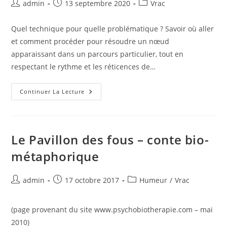
Auteur/autrice
Publication
Post
admin
13 septembre 2020
Vrac
de
publiée :
category:
la
Quel technique pour quelle problématique ? Savoir où aller
publication :
et comment procéder pour résoudre un nœud
apparaissant dans un parcours particulier, tout en
respectant le rythme et les réticences de…
Protégé :
Continuer La Lecture
LIENS
(article
Privé)
Le Pavillon des fous – conte bio-
métaphorique
Auteur/autrice
Publication
Post
admin
17 octobre 2017
Humeur
/
Vrac
de
publiée :
category:
la
(page provenant du site www.psychobiotherapie.com – mai
publication :
2010)