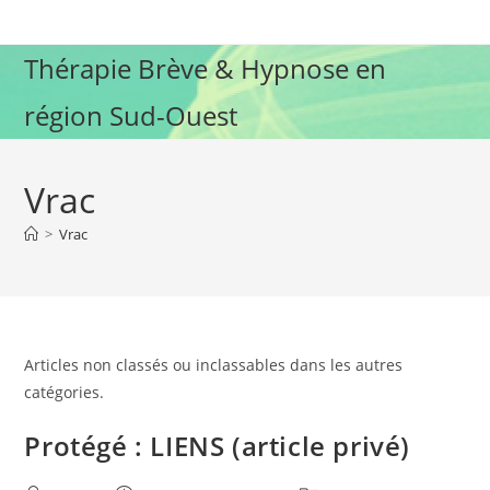
Skip
to
Thérapie Brève & Hypnose en
content
région Sud-Ouest
Vrac
>
Vrac
Articles non classés ou inclassables dans les autres
catégories.
Protégé : LIENS (article privé)