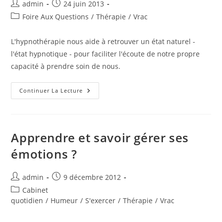
Auteur/autrice
Publication
admin
24 juin 2013
de
publiée :
Post
Foire Aux Questions
/
Thérapie
/
Vrac
la
category:
publication :
L'hypnothérapie nous aide à retrouver un état naturel -
l'état hypnotique - pour faciliter l'écoute de notre propre
capacité à prendre soin de nous.
L’hypnothérapie
Continuer La Lecture
Pour
Vous
Aider
Apprendre et savoir gérer ses
émotions ?
Auteur/autrice
Publication
admin
9 décembre 2012
de
publiée :
Post
Cabinet
la
category:
quotidien
/
Humeur
/
S'exercer
/
Thérapie
/
Vrac
publication :