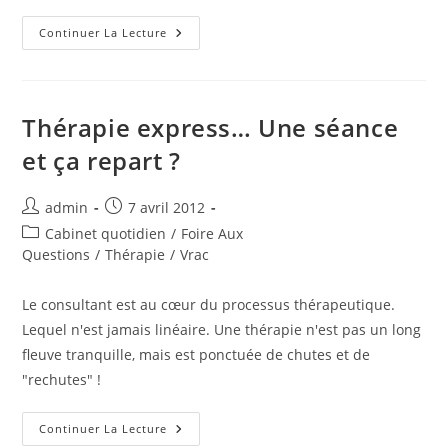
Thérapie
Continuer La Lecture
Facile,
Thérapie
À
La
Carte ?
Thérapie express… Une séance
et ça repart ?
Auteur/autrice
Publication
admin
7 avril 2012
de
publiée :
Post
Cabinet quotidien
/
Foire Aux
la
category:
Questions
/
Thérapie
/
Vrac
publication :
Le consultant est au cœur du processus thérapeutique.
Lequel n'est jamais linéaire. Une thérapie n'est pas un long
fleuve tranquille, mais est ponctuée de chutes et de
"rechutes" !
Thérapie
Continuer La Lecture
Express…