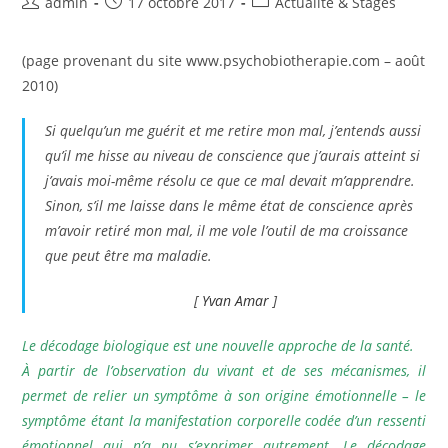
Auteur/autrice
Publication
Post
admin
17 octobre 2017
Actualité & Stages
de
publiée :
category:
la
(page provenant du site www.psychobiotherapie.com – août
publication :
2010)
Si quelqu’un me guérit et me retire mon mal, j’entends aussi
qu’il me hisse au niveau de conscience que j’aurais atteint si
j’avais moi-même résolu ce que ce mal devait m’apprendre.
Sinon, s’il me laisse dans le même état de conscience après
m’avoir retiré mon mal, il me vole l’outil de ma croissance
que peut être ma maladie.
[
Yvan Amar
]
Le décodage biologique est une nouvelle approche de la santé.
À partir de l’observation du vivant et de ses mécanismes, il
permet de relier un symptôme à son origine émotionnelle – le
symptôme étant la manifestation corporelle codée d’un ressenti
émotionnel qui n’a pu s’exprimer autrement. Le décodage