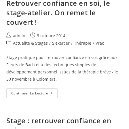
Retrouver confiance en soi, le
Du
Gers
stage-atelier. On remet le
couvert !
Auteur/autrice
Publication
admin
3 octobre 2014
de
publiée :
Post
Actualité & Stages
/
S'exercer
/
Thérapie
/
Vrac
la
category:
publication :
Stage pratique pour retrouver confiance en soi, grâce aux
Fleurs de Bach et à des techniques simples de
développement personnel issues de la thérapie brève - le
30 novembre à Colomiers.
Retrouver
Continuer La Lecture
Confiance
En
Soi,
Le
Stage-
Atelier.
Stage : retrouver confiance en
On
Remet