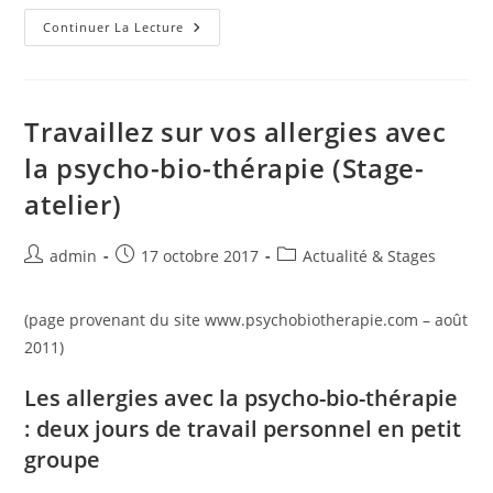
FORMATION
Continuer La Lecture
:
« Les
Bases
Du
Décodage
Biologique »
Travaillez sur vos allergies avec
Sur
Carcassonne
la psycho-bio-thérapie (Stage-
atelier)
Auteur/autrice
Publication
Post
admin
17 octobre 2017
Actualité & Stages
de
publiée :
category:
la
(page provenant du site www.psychobiotherapie.com – août
publication :
2011)
Les allergies avec la psycho-bio-thérapie
: deux jours de travail personnel en petit
groupe