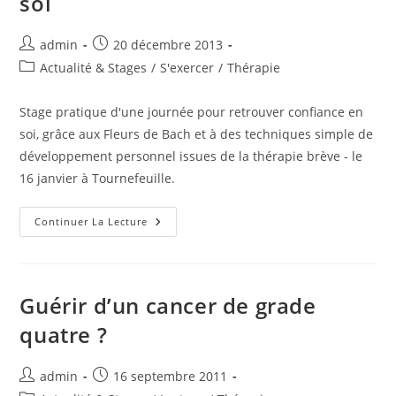
soi
Le
Couvert
!
Auteur/autrice
Publication
admin
20 décembre 2013
de
publiée :
Post
Actualité & Stages
/
S'exercer
/
Thérapie
la
category:
publication :
Stage pratique d'une journée pour retrouver confiance en
soi, grâce aux Fleurs de Bach et à des techniques simple de
développement personnel issues de la thérapie brève - le
16 janvier à Tournefeuille.
Stage
Continuer La Lecture
:
Retrouver
Confiance
En
Soi
Guérir d’un cancer de grade
quatre ?
Auteur/autrice
Publication
admin
16 septembre 2011
de
publiée :