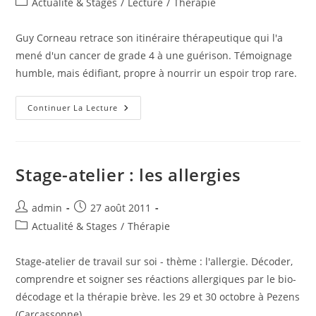
Post
Actualité & Stages
/
Lecture
/
Thérapie
la
category:
publication :
Guy Corneau retrace son itinéraire thérapeutique qui l'a
mené d'un cancer de grade 4 à une guérison. Témoignage
humble, mais édifiant, propre à nourrir un espoir trop rare.
Guérir
Continuer La Lecture
D’un
Cancer
De
Grade
Quatre
?
Stage-atelier : les allergies
Auteur/autrice
Publication
admin
27 août 2011
de
publiée :
Post
Actualité & Stages
/
Thérapie
la
category:
publication :
Stage-atelier de travail sur soi - thème : l'allergie. Décoder,
comprendre et soigner ses réactions allergiques par le bio-
décodage et la thérapie brève. les 29 et 30 octobre à Pezens
(Carcassonne).