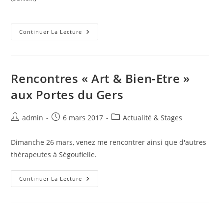
Travaillez
Continuer La Lecture
Sur
Vos
Allergies
Avec
La
Psycho-
Rencontres « Art & Bien-Etre »
Bio-
Thérapie
aux Portes du Gers
(Stage-
Atelier)
Auteur/autrice
Publication
Post
admin
6 mars 2017
Actualité & Stages
de
publiée :
category:
la
Dimanche 26 mars, venez me rencontrer ainsi que d'autres
publication :
thérapeutes à Ségoufielle.
Rencontres
Continuer La Lecture
« Art
&
Bien-
Etre »
Aux
Portes