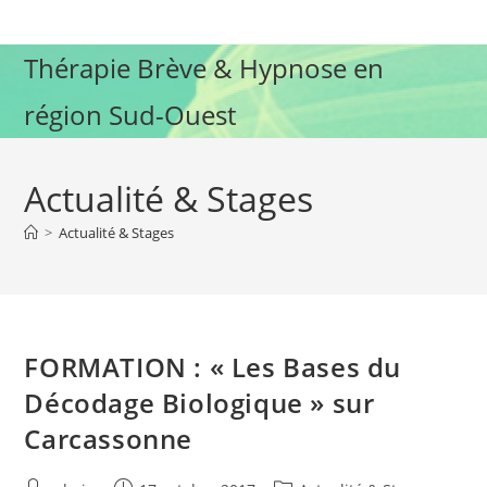
Skip
to
Thérapie Brève & Hypnose en
content
région Sud-Ouest
Actualité & Stages
>
Actualité & Stages
FORMATION : « Les Bases du
Décodage Biologique » sur
Carcassonne