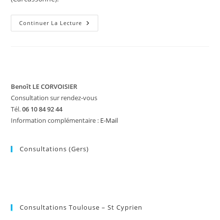
Stage-
Continuer La Lecture
Atelier
:
Les
Allergies
Benoît LE CORVOISIER
Consultation sur rendez-vous
Tél.
06 10 84 92 44
Information complémentaire :
E-Mail
Consultations (Gers)
Consultations Toulouse – St Cyprien