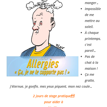
manger…
Impossible
de me
mettre au
soleil.
À chaque
printemps,
c’est
pareil…
Pas de
chat à la
maison !
Ça me
gratte,
j’éternue, je gonfle, mes yeux piquent, mon nez coule…
2 jours de stage pratique
pour aider à