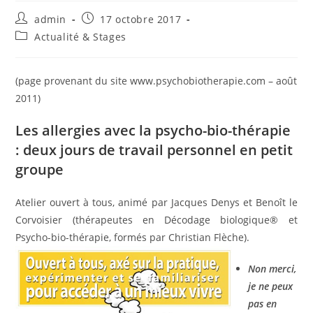
Auteur/autrice
Publication
admin
17 octobre 2017
de
publiée :
Post
Actualité & Stages
la
category:
publication :
(page provenant du site www.psychobiotherapie.com – août
2011)
Les allergies avec la psycho-bio-thérapie
: deux jours de travail personnel en petit
groupe
Atelier ouvert à tous, animé par Jacques Denys et Benoît le
Corvoisier (thérapeutes en Décodage biologique® et
Psycho-bio-thérapie, formés par Christian Flèche).
Non merci,
je ne peux
pas en