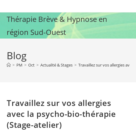
Skip
to
Thérapie Brève & Hypnose en
content
région Sud-Ouest
Blog
>
PM
>
Oct
>
Actualité & Stages
>
Travaillez sur vos allergies avec
Travaillez sur vos allergies
avec la psycho-bio-thérapie
(Stage-atelier)