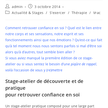
Auteur/autrice
Publication
admin
3 octobre 2014
de
publiée :
Post
Actualité & Stages
/
S'exercer
/
Thérapie
/
Vrac
la
category:
publication :
Comment retrouver confiance en soi ? Quel est le lien entre
notre corps et ses sensations, notre esprit et ses
fonctionnements ainsi que nos émotions ? Qu’est-ce qui fait
qu’à tel moment nous nous sentons parfois si mal d’être soi
alors qu’à d’autres, tout semble bien aller ?
Si vous aviez manqué la première édition de ce stage-
atelier ou si vous sentez le besoin d’une
piqûre de rappel
,
voilà l’occasion de vous y (re)mettre
Stage-atelier de découverte et de
pratique
pour retrouver confiance en soi
Un stage-atelier pratique composé pour une large part