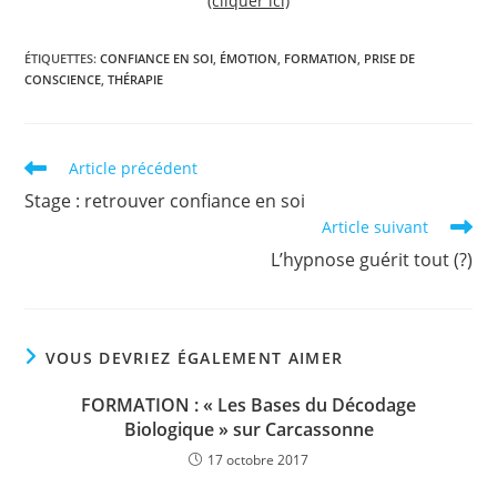
(cliquer ici)
ÉTIQUETTES
:
CONFIANCE EN SOI
,
ÉMOTION
,
FORMATION
,
PRISE DE
CONSCIENCE
,
THÉRAPIE
Read
Article précédent
more
Stage : retrouver confiance en soi
articles
Article suivant
L’hypnose guérit tout (?)
VOUS DEVRIEZ ÉGALEMENT AIMER
FORMATION : « Les Bases du Décodage
Biologique » sur Carcassonne
17 octobre 2017