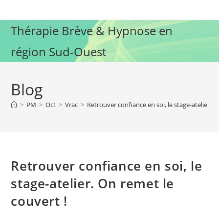
Skip
to
Thérapie Brève & Hypnose en
content
région Sud-Ouest
Blog
>
PM
>
Oct
>
Vrac
>
Retrouver confiance en soi, le stage-atelier. O
Retrouver confiance en soi, le
stage-atelier. On remet le
couvert !