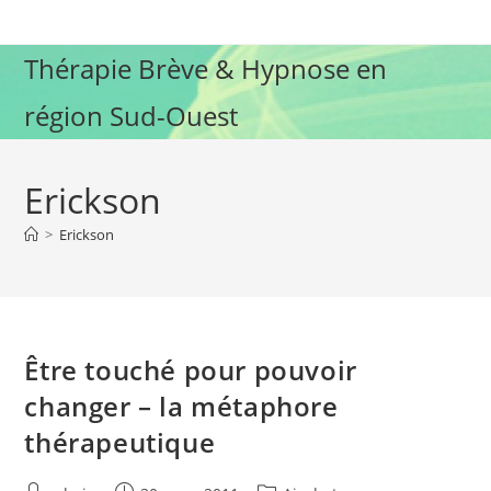
Skip
to
Thérapie Brève & Hypnose en
content
région Sud-Ouest
Erickson
>
Erickson
Être touché pour pouvoir
changer – la métaphore
thérapeutique