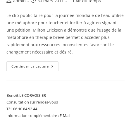
Auteur/autrice
Publication
Post
admin
30 mars 2011
Air du temps
de
publiée :
category:
la
Le clip publicitaire pour la journée mondiale de l'eau utilise
publication :
une métaphore pour toucher et inciter à agir en signant
une pétition. Milton Erickson a démontré que l'usage de la
métaphore en thérapie brève permet d'accéder plus
rapidement aux ressources inconscientes favorisant le
changement nécessaire et désiré.
Être
Continuer La Lecture
Touché
Pour
Pouvoir
Changer
–
La
Métaphore
Benoît LE CORVOISIER
Thérapeutique
Consultation sur rendez-vous
Tél.
06 10 84 92 44
Information complémentaire :
E-Mail