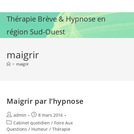
Skip
to
Thérapie Brève & Hypnose en
content
région Sud-Ouest
maigrir
>
maigrir
Maigrir par l’hypnose
Auteur/autrice
Publication
admin
8 mars 2016
de
publiée :
Post
Cabinet quotidien
/
Foire Aux
la
category:
Questions
/
Humeur
/
Thérapie
publication :