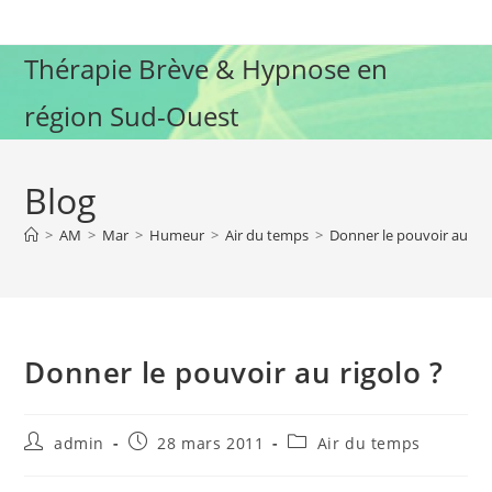
Skip
to
Thérapie Brève & Hypnose en
content
région Sud-Ouest
Blog
>
AM
>
Mar
>
Humeur
>
Air du temps
>
Donner le pouvoir au rig
Donner le pouvoir au rigolo ?
Auteur/autrice
Publication
Post
admin
28 mars 2011
Air du temps
de
publiée :
category:
la