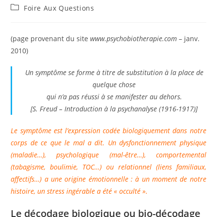
de
publiée :
Post
Foire Aux Questions
la
category:
publication :
(page provenant du site
www.psychobiotherapie.com
– janv.
2010)
Un symptôme se forme à titre de substitution à la place de
quelque chose
qui n’a pas réussi à se manifester au dehors.
[S. Freud – Introduction à la psychanalyse (1916-1917)]
Le symptôme est l’expression codée biologiquement dans notre
corps de ce que le mal a dit. Un dysfonctionnement physique
(maladie…), psychologique (mal-être…), comportemental
(tabagisme, boulimie, TOC…) ou relationnel (liens familiaux,
affectifs…) a une origine émotionnelle : à un moment de notre
histoire, un stress ingérable a été « occulté ».
Le décodage biologique ou bio-décodage