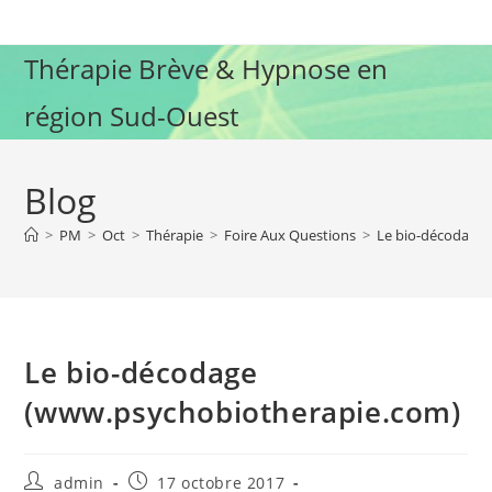
Skip
to
Thérapie Brève & Hypnose en
content
région Sud-Ouest
Blog
>
PM
>
Oct
>
Thérapie
>
Foire Aux Questions
>
Le bio-décodage
Le bio-décodage
(www.psychobiotherapie.com)
Auteur/autrice
Publication
admin
17 octobre 2017