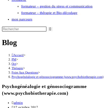
formateur – gestion du stress et communication
formateur – thérapie et Bio-décodage
mon parcours
Rechercher
sur
Blog
ce
site
Accueil
>
PM
>
Oct
>
Thérapie
>
Foire Aux Questions
>
Psychogénéalogie et génosociogramme (www.psychobiotherapie.com)
Psychogénéalogie et génosociogramme
(www.psychobiotherapie.com)
Auteur/autrice
admin
de
Publication
17 octobre 2017