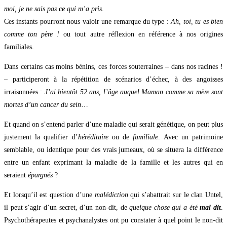
moi, je ne sais pas
ce
qui m’a pris
.
Ces instants pourront nous valoir une remarque du type :
Ah, toi, tu es bien
comme ton père !
ou tout autre réflexion en référence à nos origines
familiales.
Dans certains cas moins bénins, ces forces souterraines – dans nos racines !
– participeront à la répétition de scénarios d’échec, à des angoisses
irraisonnées :
J’ai bientôt 52 ans, l’âge auquel Maman comme sa mère sont
mortes d’un cancer du sein
…
Et quand on s’entend parler d’une maladie qui serait génétique, on peut plus
justement la qualifier d’
héréditaire
ou de
familiale
. Avec un patrimoine
semblable, ou identique pour des vrais jumeaux, où se situera la différence
entre un enfant exprimant la maladie de la famille et les autres qui en
seraient
épargnés
?
Et lorsqu’il est question d’une
malédiction
qui s’abattrait sur le clan Untel,
il peut s’agir d’un secret, d’un non-dit, de
quelque chose qui a été
mal dit
.
Psychothérapeutes et psychanalystes ont pu constater à quel point le non-dit