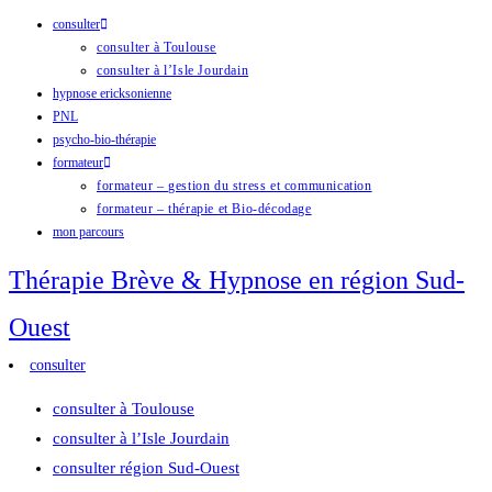
consulter
Skip
consulter à Toulouse
to
consulter à l’Isle Jourdain
content
hypnose ericksonienne
PNL
psycho-bio-thérapie
formateur
formateur – gestion du stress et communication
formateur – thérapie et Bio-décodage
mon parcours
Thérapie Brève & Hypnose en région Sud-
Ouest
consulter
consulter à Toulouse
consulter à l’Isle Jourdain
consulter région Sud-Ouest