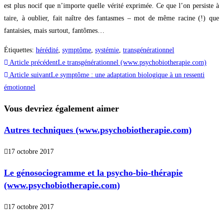
est plus nocif que n’importe quelle vérité exprimée. Ce que l’on persiste à
taire, à oublier, fait naître des fantasmes – mot de même racine (!) que
fantaisies, mais surtout, fantômes…
Étiquettes
:
hérédité
,
symptôme
,
systémie
,
transgénérationnel
Read
Article précédent
Le transgénérationnel (www.psychobiotherapie.com)
more
Article suivant
Le symptôme : une adaptation biologique à un ressenti
émotionnel
articles
Vous devriez également aimer
Autres techniques (www.psychobiotherapie.com)
17 octobre 2017
Le génosociogramme et la psycho-bio-thérapie
(www.psychobiotherapie.com)
17 octobre 2017