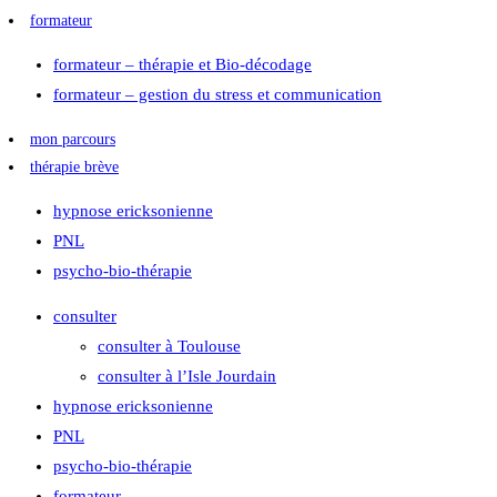
formateur
formateur – thérapie et Bio-décodage
formateur – gestion du stress et communication
mon parcours
thérapie brève
hypnose ericksonienne
PNL
psycho-bio-thérapie
consulter
consulter à Toulouse
consulter à l’Isle Jourdain
hypnose ericksonienne
PNL
psycho-bio-thérapie
formateur