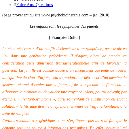
la
publiée :
Post
Foire Aux Questions
publication :
category:
(page provenant du site www.psychobiotherapie.com – jan. 2010)
Les enfants sont les symptômes des parents.
[ Françoise Dolto ]
Le choc générateur d’un conflit déclencheur d’un symptôme, peut avoir eu
lieu dans une génération précédente. Il s’agira, alors, de prendre en
considération cette dimension transgénérationnelle afin de favoriser la
guérison. La famille est comme douée d’un inconscient qui tente de trouver
un équilibre du clan. Parfois, cela se produira au détriment d’un membre du
système, chargé d’expier une « faute », de « reprendre le flambeau »,
d’honorer la mémoire ou de valider une croyance. Alors, pourra advenir, par
exemple, « l’enfant-symptôme », qu’il soit enfant de substitution ou enfant
solution – le fils aîné destiné à reprendre les rênes de l’affaire familiale, à la
suite de son père…
Certaines maladies « génétiques » ne s’expliquent pas du seul fait que le
génome soit une source d’informations transmises. En effet, pourquoi tel