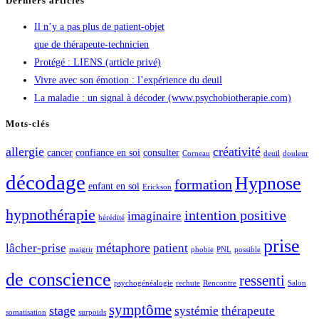
Derniers articles
Il n’y a pas plus de patient-objet
que de thérapeute-technicien
Protégé : LIENS (article privé)
Vivre avec son émotion : l’expérience du deuil
La maladie : un signal à décoder (www.psychobiotherapie.com)
Mots-clés
allergie
créativité
cancer
confiance en soi
consulter
Corneau
deuil
douleur
décodage
Hypnose
formation
enfant en soi
Erickson
hypnothérapie
intention positive
imaginaire
hérédité
prise
métaphore
lâcher-prise
patient
maigrir
phobie
PNL
possible
de conscience
ressenti
psychogénéalogie
rechute
Rencontre
Salon
symptôme
stage
systémie
thérapeute
somatisation
surpoids