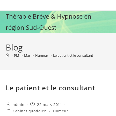
Skip
to
Thérapie Brève & Hypnose en
content
région Sud-Ouest
Blog
>
PM
>
Mar
>
Humeur
>
Le patient et le consultant
Le patient et le consultant
Auteur/autrice
Publication
admin
22 mars 2011
de
publiée :
Post
Cabinet quotidien
/
Humeur
la
category: