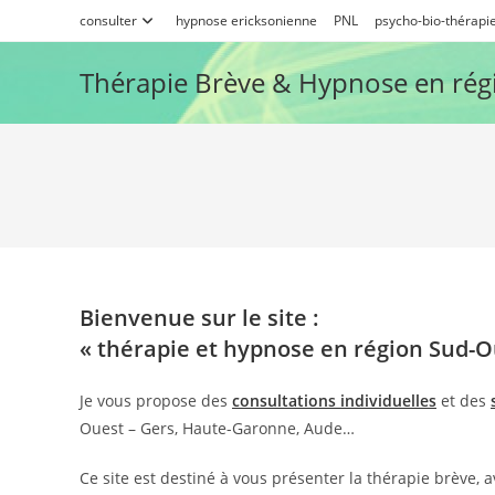
Skip
consulter
hypnose ericksonienne
PNL
psycho-bio-thérapi
to
content
Thérapie Brève & Hypnose en rég
Bienvenue sur le site :
« thérapie et hypnose en région Sud-O
Je vous propose des
consultations individuelles
et des
Ouest – Gers, Haute-Garonne, Aude…
Ce site est destiné à vous présenter la thérapie brève, av