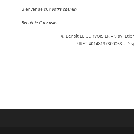
Bienvenue sur
votre
chemin
.
Benoît le Corvoisier
© Benoît LE CORVOISIER – 9 av. Etien
SIRET 40148197300063 – Dis