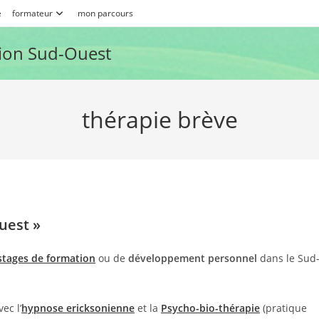
e
formateur
mon parcours
ion Sud-Ouest
thérapie brève
uest »
stages de formation
ou de
développement personnel
dans le Sud
ec l’
hypnose ericksonienne
et la
Psycho-bio-thérapie
(pratique