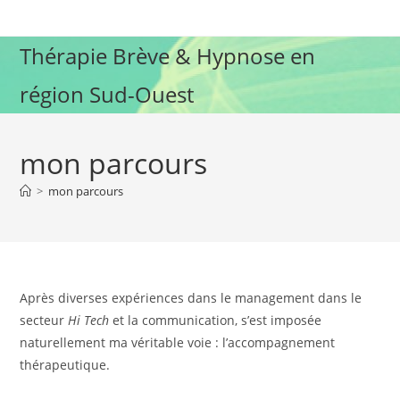
Skip
to
Thérapie Brève & Hypnose en
content
région Sud-Ouest
mon parcours
>
mon parcours
Après diverses expériences dans le management dans le
secteur
Hi Tech
et la communication, s’est imposée
naturellement ma véritable voie : l’accompagnement
thérapeutique.