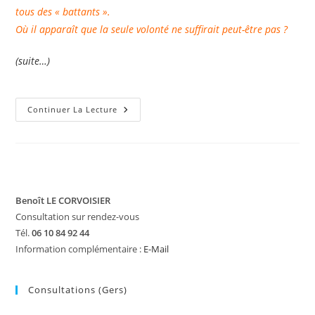
tous des « battants ».
Où il apparaît que la seule volonté ne suffirait peut-être pas ?
(suite…)
Revivre
Continuer La Lecture
!
Itinéraire
D’un
«
Rescapé
»
Du
Cancer
Benoît LE CORVOISIER
Consultation sur rendez-vous
Tél.
06 10 84 92 44
Information complémentaire :
E-Mail
Consultations (Gers)