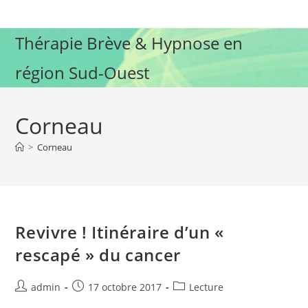
Skip
to
Thérapie Brève & Hypnose en
content
région Sud-Ouest
Corneau
>
Corneau
Revivre ! Itinéraire d’un «
rescapé » du cancer
Auteur/autrice
Publication
Post
admin
17 octobre 2017
Lecture
de
publiée :
category: