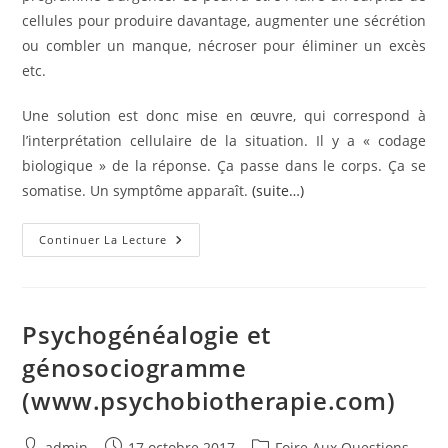
cellules pour produire davantage, augmenter une sécrétion
ou combler un manque, nécroser pour éliminer un excès
etc.
Une solution est donc mise en œuvre, qui correspond à
l’interprétation cellulaire de la situation. Il y a « codage
biologique » de la réponse. Ça passe dans le corps. Ça se
somatise. Un symptôme apparaît.
(suite…)
Le
Continuer La Lecture
Symptôme
:
Une
Adaptation
Biologique
À
Psychogénéalogie et
Un
Ressenti
génosociogramme
Émotionnel
(www.psychobiotherapie.com)
Auteur/autrice
Publication
Post
admin
17 octobre 2017
Foire Aux Questions