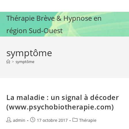
Skip
to
Thérapie Brève & Hypnose en
content
région Sud-Ouest
symptôme
>
symptôme
La maladie : un signal à décoder
(www.psychobiotherapie.com)
Auteur/autrice
Publication
Post
admin
17 octobre 2017
Thérapie
de
publiée :
category: