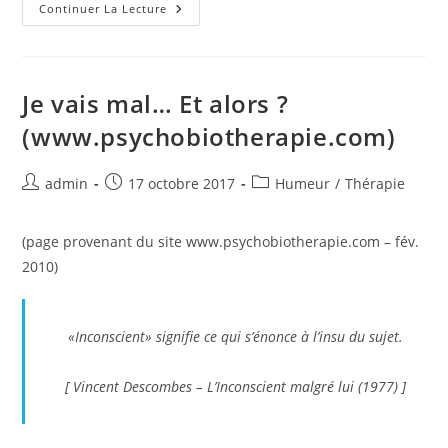
La
Continuer La Lecture
Maladie
:
Un
Signal
À
Décoder
Je vais mal… Et alors ?
(www.psychobiotherapie.com)
(www.psychobiotherapie.com)
Auteur/autrice
Publication
Post
admin
17 octobre 2017
Humeur
/
Thérapie
de
publiée :
category:
la
(page provenant du site www.psychobiotherapie.com – fév.
publication :
2010)
«Inconscient» signifie ce qui s’énonce à l’insu du sujet.
[ Vincent Descombes –
L’Inconscient malgré lui (1977)
]