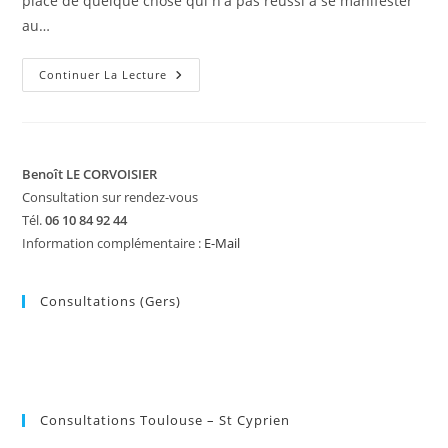
place de quelque chose qui n'a pas réussi à se manifester
au…
Le
Continuer La Lecture
Bio-
Décodage
(www.psychobiotherapie.com)
Benoît LE CORVOISIER
Consultation sur rendez-vous
Tél.
06 10 84 92 44
Information complémentaire :
E-Mail
Consultations (Gers)
Consultations Toulouse – St Cyprien