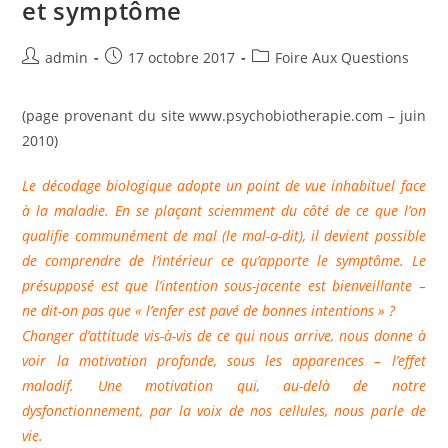
et symptôme
Auteur/autrice
Publication
Post
admin
17 octobre 2017
Foire Aux Questions
de
publiée :
category:
la
(page provenant du site www.psychobiotherapie.com – juin
publication :
2010)
Le décodage biologique adopte un point de vue inhabituel face
à la maladie. En se plaçant sciemment du côté de ce que l’on
qualifie communément de mal (le mal-a-dit), il devient possible
de comprendre de l’intérieur ce qu’apporte le symptôme. Le
présupposé est que l’intention sous-jacente est bienveillante –
ne dit-on pas que « l’enfer est pavé de bonnes intentions » ?
Changer d’attitude vis-à-vis de ce qui nous arrive, nous donne à
voir la motivation profonde, sous les apparences – l’effet
maladif. Une motivation qui, au-delà de notre
dysfonctionnement, par la voix de nos cellules, nous parle de
vie.