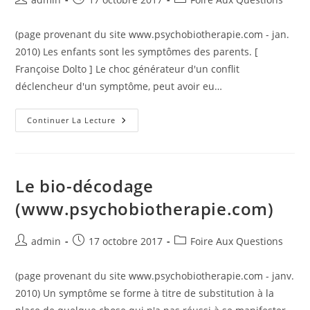
de
publiée :
category:
la
(page provenant du site www.psychobiotherapie.com - jan.
publication :
2010) Les enfants sont les symptômes des parents. [
Françoise Dolto ] Le choc générateur d'un conflit
déclencheur d'un symptôme, peut avoir eu…
Psychogénéalogie
Continuer La Lecture
Et
Génosociogramme
(www.psychobiotherapie.com)
Le bio-décodage
(www.psychobiotherapie.com)
Auteur/autrice
Publication
Post
admin
17 octobre 2017
Foire Aux Questions
de
publiée :
category:
la
(page provenant du site www.psychobiotherapie.com - janv.
publication :
2010) Un symptôme se forme à titre de substitution à la