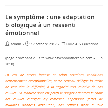
D’adaptation
Et
Symptôme
Le symptôme : une adaptation
biologique à un ressenti
émotionnel
Auteur/autrice
Publication
Post
admin
17 octobre 2017
Foire Aux Questions
de
publiée :
category:
la
(page provenant du site www.psychobiotherapie.com – juin
publication :
2010)
En cas de stress intense et selon certaines conditions
heureusement exceptionnelles, notre cerveau délègue la tâche
de résoudre la difficulté, à la sagacité très relative de nos
cellules. La manière dont est perçu le danger orientera le choix
des cellules chargées d’y remédier. Cependant, fortes de
milliards d’années d’évolution, nos cellules n’ont à leur