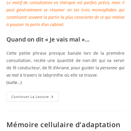
Le motif de consultation en thérapie est parfois précis, mais il
peut généralement se résumer en ces trois monosyllabes qui
constituent souvent la partie la plus consciente de ce qui motive
à pousser la porte d’un cabinet.
Quand on dit « Je vais mal »…
Cette petite phrase presque banale lors de la première
consultation, recèle une quantité de non-dit qui va servir
de fil conducteur, de fil d’Ariane, pour guider la
personne qui
va mal
à travers le labyrinthe où elle se trouve.
(suite…)
Je
Continuer La Lecture
Vais
Mal…
Et
Alors
?
(www.psychobiotherapie.com)
Mémoire cellulaire d’adaptation