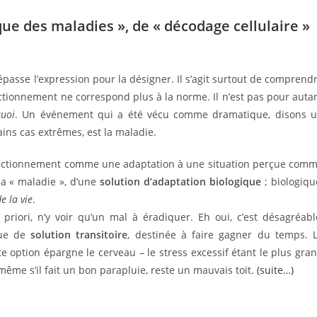
ue des maladies », de « décodage cellulaire »
épasse l’expression pour la désigner. Il s’agit surtout de comprend
nctionnement ne correspond plus à la norme. Il n’est pas pour auta
quoi
. Un événement qui a été vécu comme dramatique, disons 
ains cas extrêmes, est la maladie.
fonctionnement comme une adaptation à une situation perçue com
la « maladie », d’une
solution d’adaptation biologique
; biologiqu
e la vie
.
priori, ­n’y voir qu’un mal à éradiquer. Eh oui, c’est désagréabl
 que de
solution transitoire
, destinée à faire gagner du temps. 
te option épargne le cerveau – le stress excessif étant le plus gra
même s’il fait un bon parapluie, reste un mauvais toit.
(suite…)