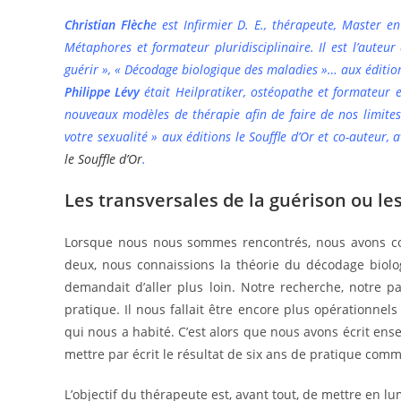
Christian Flèch
e est Infirmier D. E., thérapeute, Master e
Métaphores et formateur pluridisciplinaire. Il est l’aut
guérir », « Décodage biologique des maladies »… aux éditi
Philippe Lévy
était Heilpratiker, ostéopathe et formateur e
nouveaux modèles de thérapie afin de faire de nos limites 
votre sexualité » aux éditions le Souffle d’Or et co-auteur,
le Souffle d’Or
.
Les transversales de la guérison ou le
Lorsque nous nous sommes rencontrés, nous avons com
deux, nous connaissions la théorie du décodage biolo
demandait d’aller plus loin. Notre recherche, notre pa
pratique. Il nous fallait être encore plus opérationnels 
qui nous a habité. C’est alors que nous avons écrit en
mettre par écrit le résultat de six ans de pratique com
L’objectif du thérapeute est, avant tout, de mettre en l