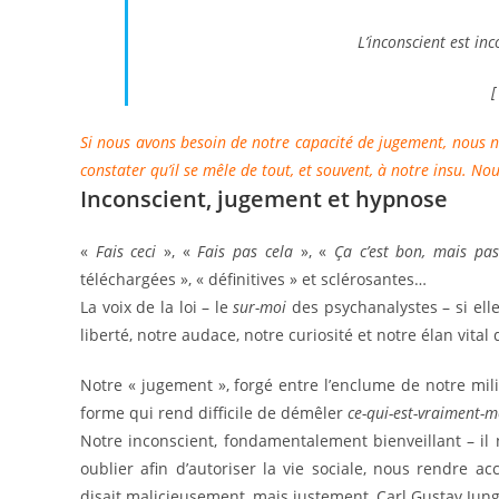
L’inconscient est inc
[
Si nous avons besoin de notre capacité de jugement, nous n’
constater qu’il se mêle de tout, et souvent, à notre insu.
Inconscient, jugement et hypnose
«
Fais ceci
», «
Fais pas cela
», «
Ça c’est bon, mais pa
téléchargées », « définitives » et sclérosantes…
La voix de la loi – le
sur-moi
des psychanalystes – si elle
liberté, notre audace, notre curiosité et notre élan vital
Notre « jugement », forgé entre l’enclume de notre mili
forme qui rend difficile de démêler
ce-qui-est-vraiment-m
Notre inconscient, fondamentalement bienveillant – il n
oublier afin d’autoriser la vie sociale, nous rendre a
disait malicieusement, mais justement, Carl Gustav Jung