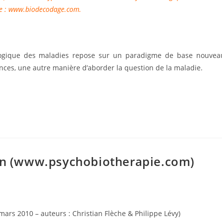
e :
www.biodecodage.com
.
logique des maladies repose sur un paradigme de base nouvea
ces, une autre manière d’aborder la question de la maladie.
pie.com)
son (www.psychobiotherapie.com)
rs 2010 – auteurs : Christian Flèche & Philippe Lévy)