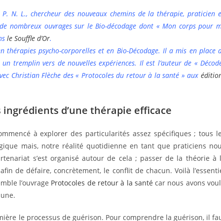
n P. N. L., chercheur des nouveaux chemins de la thérapie, praticien 
eur de nombreux ouvrages sur le Bio-décodage dont « Mon corps pour 
ons
le Souffle d’Or
.
n thérapies psycho-corporelles et en Bio-Décodage. Il a mis en place 
un tremplin vers de nouvelles expériences. Il est l’auteur de « Décod
 avec Christian Flèche des « Protocoles du retour à la santé » aux
éditio
s ingrédients d’une thérapie efficace
mencé à explorer des particularités assez spécifiques ; tous l
gique mais, notre réalité quotidienne en tant que praticiens no
rtenariat s’est organisé autour de cela ; passer de la théorie à 
afin de défaire, concrètement, le conflit de chacun. Voilà l’essenti
semble l’ouvrage
Protocoles de retour à la santé
car nous avons vou
mune.
umière le processus de guérison. Pour comprendre la guérison, il fa