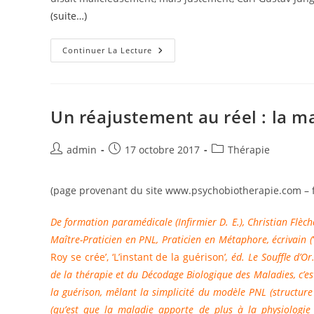
(suite…)
L’hypnose
Continuer La Lecture
Et
L’inconscient
(www.psychobiotherapie.com)
Un réajustement au réel : la 
Auteur/autrice
Publication
Post
admin
17 octobre 2017
Thérapie
de
publiée :
category:
la
(page provenant du site www.psychobiotherapie.com – fé
publication :
De formation paramédicale (Infirmier D. E.), Christian Flèch
Maître-Praticien en PNL, Praticien en Métaphore, écrivain (
Roy se crée’, ‘L’instant de la guérison’
,
éd. Le Souffle d’Or
de la thérapie et du Décodage Biologique des Maladies, c’e
la guérison, mêlant la simplicité du modèle PNL (structur
(qu’est que la maladie apporte de plus à la physiologie ?