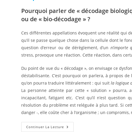
Pourquoi parler de « décodage biologiq
ou de « bio-décodage » ?
Ces différentes appellations évoquent une réalité qui d
qu’il se passe quelque chose dans la cellule dont le fo
question d’erreur ou de dérèglement, d’un
n’importe 
stress, provoque une réaction. Cette réaction, dans cert
Du point de vue du « décodage », on envisage ce dys
déstabilisante. C’est pourquoi on parlera, à propos de 
qu’on pourra traduire littéralement : qui suit
la logique d
La personne atteinte par cette « solution » pourra, a 
incapacitant, fatigant etc. C’est qu’il n’est question
résolution du problème est reléguée à plus tard. Si cet
danger -, elle coûte cher à l’organisme ; un compromis, 
Mémoire
Continuer La Lecture
Cellulaire