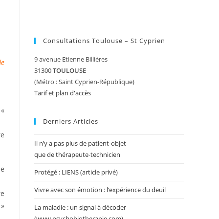
Consultations Toulouse – St Cyprien
9 avenue Etienne Billières
de
31300
TOULOUSE
(Métro : Saint Cyprien-République)
Tarif et plan d'accès
 «
Derniers Articles
re
Il n’y a pas plus de patient-objet
que de thérapeute-technicien
ne
Protégé : LIENS (article privé)
Vivre avec son émotion : l’expérience du deuil
re
»
La maladie : un signal à décoder
(www.psychobiotherapie.com)