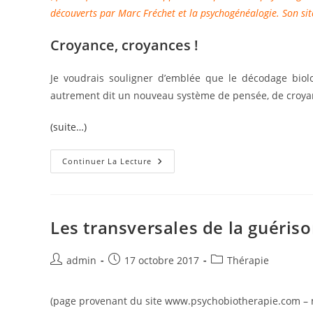
découverts par Marc Fréchet et la psychogénéalogie. Son sit
Croyance, croyances !
Je voudrais souligner d’emblée que le décodage bio
autrement dit un nouveau système de pensée, de croyan
(suite…)
Un
Continuer La Lecture
Réajustement
Au
Réel
:
La
Maladie(www.psychobiothera
Les transversales de la guéri
Auteur/autrice
Publication
Post
admin
17 octobre 2017
Thérapie
de
publiée :
category:
la
(page provenant du site www.psychobiotherapie.com – ma
publication :