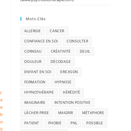
Mots-Clés
ALLERGIE
CANCER
CONFIANCE EN SOI
CONSULTER
CORNEAU
CRÉATIVITÉ
DEUIL
DOULEUR
DÉCODAGE
ENFANT EN SOI
ERICKSON
FORMATION
HYPNOSE
e.
HYPNOTHÉRAPIE
HÉRÉDITÉ
le
IMAGINAIRE
INTENTION POSITIVE
ne
LÂCHER-PRISE
MAIGRIR
MÉTAPHORE
de
in
PATIENT
PHOBIE
PNL
POSSIBLE
és