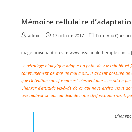
De
La
Guérison
(www.psychobiotherapie.com)
Mémoire cellulaire d’adaptati
Auteur/autrice
Publication
Post
admin
17 octobre 2017
Foire Aux Questio
de
publiée :
category:
la
(page provenant du site www.psychobiotherapie.com – j
publication :
Le décodage biologique adopte un point de vue inhabituel fa
communément de mal (le mal-a-dit), il devient possible de
que l’intention sous-jacente est bienveillante – ne dit-on pas
Changer d’attitude vis-à-vis de ce qui nous arrive, nous do
Une motivation qui, au-delà de notre dysfonctionnement, par 
L’homme 