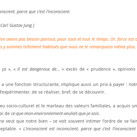
onscient, parce que c’est l’inconscient.
 Carl Gustav Jung ]
en avons pas besoin partout, pour tout et tout le temps. Or, force est 
 Nous y sommes tellement habitués que nous ne le remarquons même plus.
s ça
», «
Il est dangereux de…
» excès de « prudence », opinions
 a une fonction structurante, implique aussi un prix à payer : not
 d’expérimenter, de se réaliser, bref, de se découvrir.
eu socio-culturel et le marteau des valeurs familiales, a acquis u
oi
de
ce-que-mon-environnement-voulait-que-je-sois
.
e veut que notre bien – se voit souvent intimer l’ordre de se fai
cceptable. «
L’inconscient est inconscient, parce que c’est l’inconscient
.