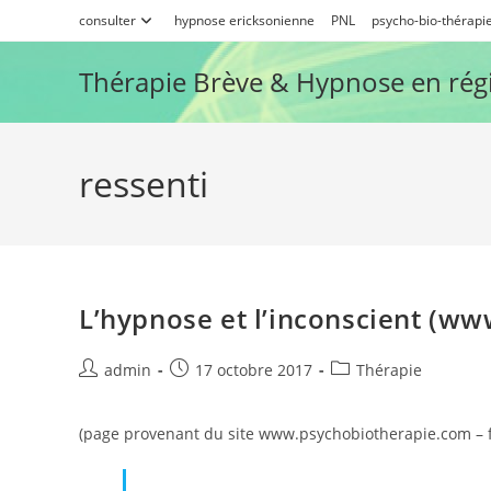
Skip
consulter
hypnose ericksonienne
PNL
psycho-bio-thérapi
to
content
Thérapie Brève & Hypnose en rég
ressenti
L’hypnose et l’inconscient (w
Auteur/autrice
Publication
Post
admin
17 octobre 2017
Thérapie
de
publiée :
category:
la
(page provenant du site www.psychobiotherapie.com – f
publication :