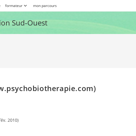
e
formateur
mon parcours
ion Sud-Ouest
ww.psychobiotherapie.com)
év. 2010)