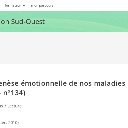
e
formateur
mon parcours
ion Sud-Ouest
genèse émotionnelle de nos maladies
– n°134)
ns
/
Lecture
déc. 2010)