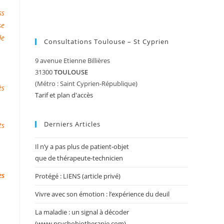
ss
se
de
Consultations Toulouse – St Cyprien
9 avenue Etienne Billières
31300
TOULOUSE
(Métro : Saint Cyprien-République)
ès
Tarif et plan d'accès
Derniers Articles
ts
Il n’y a pas plus de patient-objet
que de thérapeute-technicien
es
Protégé : LIENS (article privé)
Vivre avec son émotion : l’expérience du deuil
La maladie : un signal à décoder
(www.psychobiotherapie.com)