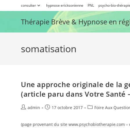
Skip
consulter
hypnose ericksonienne
PNL
psycho-bio-thérapi
to
content
Thérapie Brève & Hypnose en rég
somatisation
Une approche originale de la 
(article paru dans Votre Santé 
Auteur/autrice
Publication
Post
admin
17 octobre 2017
Foire Aux Questio
de
publiée :
category:
la
(page provenant du site www.psychobiotherapie.com – 
publication :