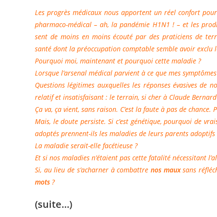
Les progrès médicaux nous apportent un réel confort pour
pharmaco-médical – ah, la pandémie H1N1 ! – et les prodige
sent de moins en moins écouté par des praticiens de ter
santé dont la préoccupation comptable semble avoir exclu l
Pourquoi moi, maintenant et pourquoi cette maladie ?
Lorsque l’arsenal médical parvient à ce que mes symptômes d
Questions légitimes auxquelles les réponses évasives de 
relatif et insatisfaisant : le terrain, si cher à Claude Bernard
Ça va, ça vient, sans raison. C’est la faute à pas de chance
Mais, le doute persiste. Si c’est génétique, pourquoi de vr
adoptés prennent-ils les maladies de leurs parents adoptifs 
La maladie serait-elle facétieuse ?
Et si nos maladies n’étaient pas cette fatalité nécessitant 
Si, au lieu de s’acharner à combattre
nos maux
sans réfléc
mots
?
(suite…)