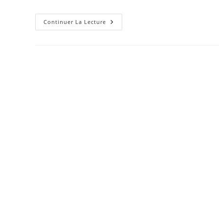
Une
Continuer La Lecture
Approche
Originale
De
La
Genèse
Émotionnelle
De
Nos
Maladies
(article
Paru
Dans
Votre
Santé
–
N°134)