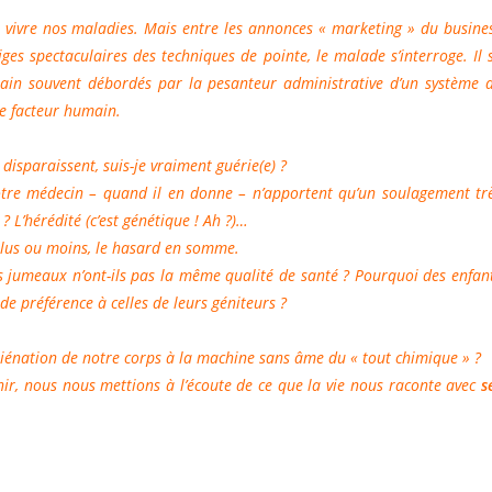
 vivre nos maladies. Mais entre les annonces « marketing » du busine
s spectaculaires des techniques de pointe, le malade s’interroge. Il 
rain souvent débordés par la pesanteur administrative d’un système 
e facteur humain.
isparaissent, suis-je vraiment guérie(e) ?
notre médecin – quand il en donne – n’apportent qu’un soulagement tr
 ? L’hérédité (c’est génétique ! Ah ?)…
. Plus ou moins, le hasard en somme.
ais jumeaux n’ont-ils pas la même qualité de santé ? Pourquoi des enfan
de préférence à celles de leurs géniteurs ?
l’aliénation de notre corps à la machine sans âme du « tout chimique » ?
hir, nous nous mettions à l’écoute de ce que la vie nous raconte avec
s