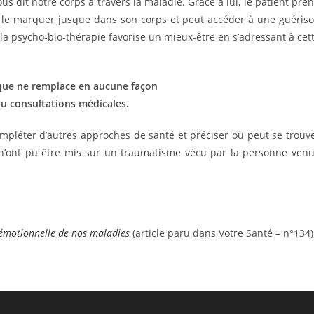
 dit notre corps à travers la maladie. Grâce à lui, le patient pre
 le marquer jusque dans son corps et peut accéder à une guéris
 la psycho-bio-thérapie favorise un mieux-être en s’adressant à cet
que ne remplace en aucune façon
ou consultations médicales.
 compléter d’autres approches de santé et préciser où peut se trouv
n’ont pu être mis sur un traumatisme vécu par la personne ven
 émotionnelle de nos maladies
(article paru dans Votre Santé – n°134)