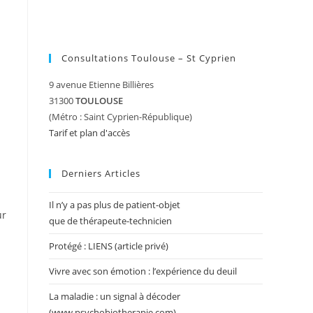
Consultations Toulouse – St Cyprien
9 avenue Etienne Billières
31300
TOULOUSE
(Métro : Saint Cyprien-République)
Tarif et plan d'accès
Derniers Articles
Il n’y a pas plus de patient-objet
ur
que de thérapeute-technicien
Protégé : LIENS (article privé)
Vivre avec son émotion : l’expérience du deuil
La maladie : un signal à décoder
(www.psychobiotherapie.com)