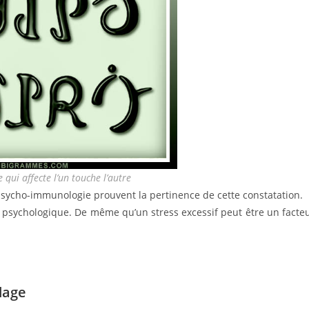
e qui affecte l’un touche l’autre
psycho-immunologie prouvent la pertinence de cette constatation.
at psychologique. De même qu’un stress excessif peut être un facte
dage