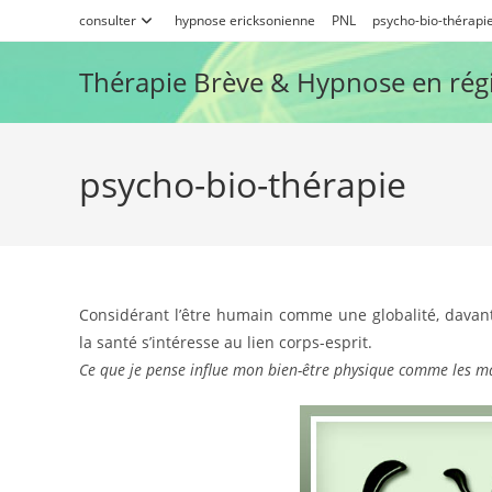
Skip
consulter
hypnose ericksonienne
PNL
psycho-bio-thérapi
to
content
Thérapie Brève & Hypnose en rég
psycho-bio-thérapie
Considérant l’être humain comme une globalité, davan
la santé s’intéresse au lien corps-esprit.
Ce que je pense influe mon bien-être physique comme les 