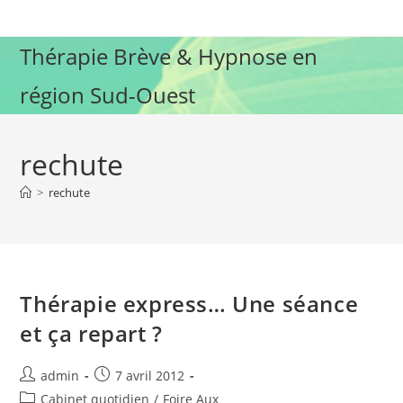
Skip
to
Thérapie Brève & Hypnose en
content
région Sud-Ouest
rechute
>
rechute
Thérapie express… Une séance
et ça repart ?
Auteur/autrice
Publication
admin
7 avril 2012
de
publiée :
Post
Cabinet quotidien
/
Foire Aux