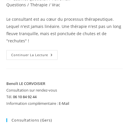
la
category:
Questions
/
Thérapie
/
Vrac
publication :
Le consultant est au cœur du processus thérapeutique.
Lequel n'est jamais linéaire. Une thérapie n'est pas un long
fleuve tranquille, mais est ponctuée de chutes et de
"rechutes" !
Thérapie
Continuer La Lecture
Express…
Une
Séance
Et
Ça
Repart ?
Benoît LE CORVOISIER
Consultation sur rendez-vous
Tél.
06 10 84 92 44
Information complémentaire :
E-Mail
Consultations (Gers)