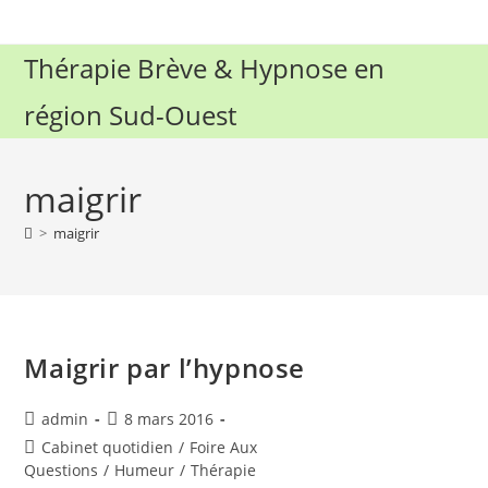
Skip
to
Thérapie Brève & Hypnose en
content
région Sud-Ouest
maigrir
>
maigrir
Maigrir par l’hypnose
Auteur/autrice
Publication
admin
8 mars 2016
de
publiée :
Post
Cabinet quotidien
/
Foire Aux
la
category:
Questions
/
Humeur
/
Thérapie
publication :