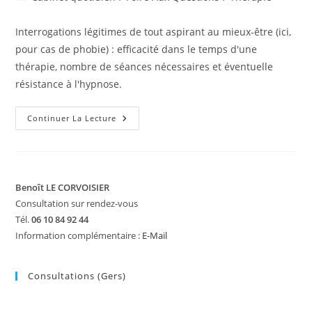
la
category:
publication :
Interrogations légitimes de tout aspirant au mieux-être (ici,
pour cas de phobie) : efficacité dans le temps d'une
thérapie, nombre de séances nécessaires et éventuelle
résistance à l'hypnose.
Aller
Continuer La Lecture
Mieux
Et
Même
Se
Libérer
Grâce
À
Benoît LE CORVOISIER
La
Consultation sur rendez-vous
Thérapie
Tél.
06 10 84 92 44
Information complémentaire :
E-Mail
Consultations (Gers)