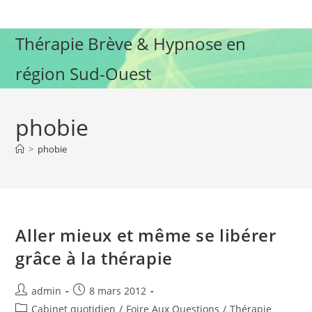
Skip
to
Thérapie Brève & Hypnose en
content
région Sud-Ouest
phobie
>
phobie
Aller mieux et même se libérer
grâce à la thérapie
Auteur/autrice
Publication
admin
8 mars 2012
de
publiée :
Post
Cabinet quotidien
/
Foire Aux Questions
/
Thérapie