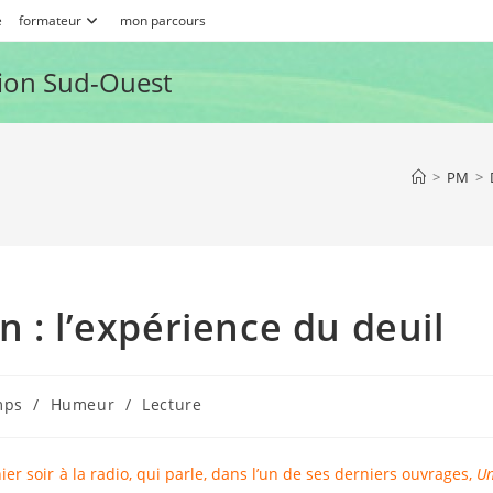
e
formateur
mon parcours
ion Sud-Ouest
>
PM
>
 : l’expérience du deuil
mps
/
Humeur
/
Lecture
hier soir à la radio, qui parle, dans l’un de ses derniers ouvrages,
U