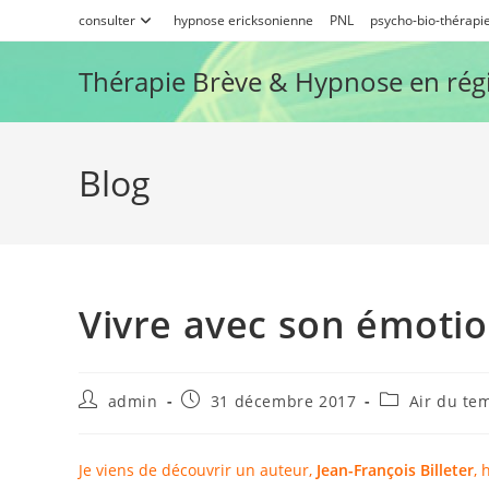
Skip
consulter
hypnose ericksonienne
PNL
psycho-bio-thérapi
to
content
Thérapie Brève & Hypnose en rég
Blog
Vivre avec son émotion
Auteur/autrice
Publication
Post
admin
31 décembre 2017
Air du te
de
publiée :
category:
la
publication :
Je viens de découvrir un auteur,
Jean-François Billeter
, 