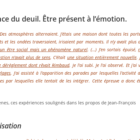
e du deuil. Être présent à l’émotion.
Des atmosphères alternaient. J’étais une maison dont toutes les port
ts et les ondées traversaient, irisaient par moments. Il n’y avait plus 
s un être social mais un phénomène naturel
. (…) J’en sortais épuisé,
stion n’avait plus de sens
. C’était
une situation entièrement nouvelle
. 
 le dérèglement dont rêvait Rimbaud
. Je l’ai subi. Je l’ai observé. Et j’ai 
glages
. J’ai assisté à l’apparition des parades par lesquelles l’activité 
s par lesquelles elle tentait de les intégrer. Cette épreuve a donc é
ènes, ces expériences soulignés dans les propos de Jean-François
risation