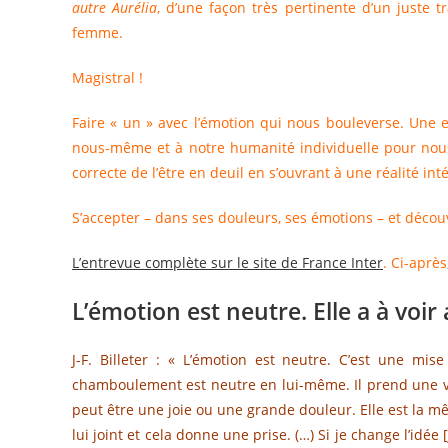
autre Aurélia
, d’une façon très pertinente d’un juste t
femme.
Magistral !
Faire « un » avec l’émotion qui nous bouleverse. Une e
nous-même et à notre humanité individuelle pour nous 
correcte de l’être en deuil en s’ouvrant à une réalité int
S’accepter – dans ses douleurs, ses émotions – et découvr
L’entrevue complète sur le site de France Inter
. Ci-aprè
L’émotion est neutre. Elle a à voir 
J-F. Billeter : « L’émotion est neutre. C’est une 
chamboulement est neutre en lui-même. Il prend une val
peut être une joie ou une grande douleur. Elle est la mê
lui joint et cela donne une prise. (…) Si je change l’idée