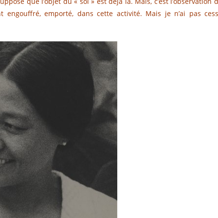
 suppose que l’objet du « soi » est déjà là. Mais, c’est l’observation 
ent engouffré, emporté, dans cette activité. Mais je n’ai pas ces