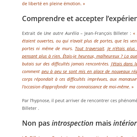
de liberté en pleine émotion. »
Comprendre et accepter l’expérienc
Extrait de
Une autre Aurélia
– Jean-François Billeter :
«
étaient ouvertes, ou qui n’avait plus de portes, que les ven
portes ni même de murs.
Tout traversait
.
Je n’étais plu
pensant plus à rien. Étais-je heureux, malheureux ? La que
butais sur des difficultés jamais rencontrées.
J’étais dans
comment
peu à peu se sont mis en place de nouveaux ré
corps répondait à ces difficultés imprévues, aux manœuvre
l’occasion d’approfondir ma connaissance de moi-même
. »
Par l’hypnose, il peut arriver de rencontrer ces phénom
Billeter .
Non pas
introspection
mais
intério