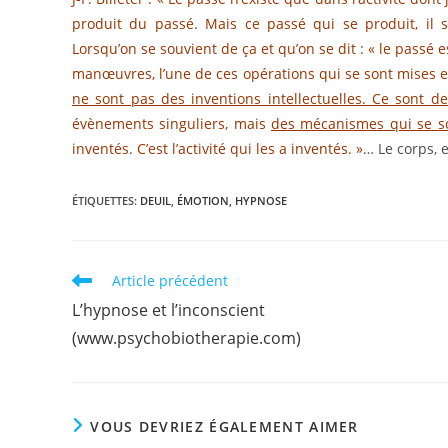
produit du passé. Mais ce passé qui se produit, il 
Lorsqu’on se souvient de ça et qu’on se dit : « le passé e
manœuvres, l’une de ces opérations qui se sont mises en 
ne sont pas des inventions intellectuelles. Ce sont d
évènements singuliers, mais
des mécanismes qui se son
inventés. C’est l’activité qui les a inventés. »
… Le corps, 
ÉTIQUETTES
:
DEUIL
,
ÉMOTION
,
HYPNOSE
Read
Article précédent
more
L’hypnose et l’inconscient
articles
(www.psychobiotherapie.com)
VOUS DEVRIEZ ÉGALEMENT AIMER