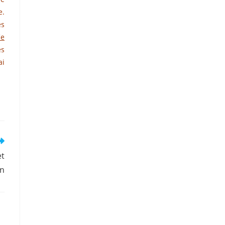
e.
es
Ce
es
ai
et
en