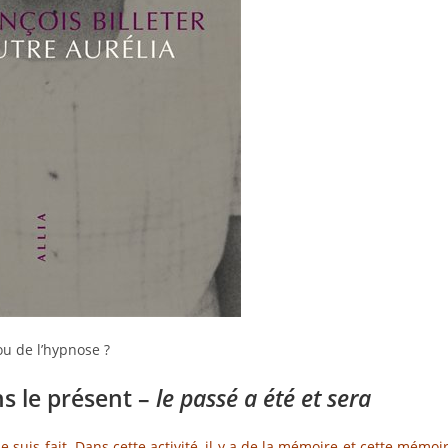
 ou de l’hypnose ?
s le présent –
le passé a été et sera
 je suis fait. Dans cette activité, il y a de la mémoire et cette mémoi