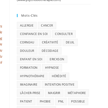
Mots-Clés
ALLERGIE
CANCER
es
de
CONFIANCE EN SOI
CONSULTER
ne
CORNEAU
CRÉATIVITÉ
DEUIL
Je
vu
DOULEUR
DÉCODAGE
du
ENFANT EN SOI
ERICKSON
té
FORMATION
HYPNOSE
HYPNOTHÉRAPIE
HÉRÉDITÉ
IMAGINAIRE
INTENTION POSITIVE
LÂCHER-PRISE
MAIGRIR
MÉTAPHORE
PATIENT
PHOBIE
PNL
POSSIBLE