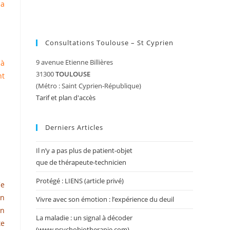
sa
Consultations Toulouse – St Cyprien
9 avenue Etienne Billières
 à
31300
TOULOUSE
nt
(Métro : Saint Cyprien-République)
Tarif et plan d'accès
Derniers Articles
Il n’y a pas plus de patient-objet
que de thérapeute-technicien
Protégé : LIENS (article privé)
Ce
on
Vivre avec son émotion : l’expérience du deuil
on
La maladie : un signal à décoder
te
(www.psychobiotherapie.com)