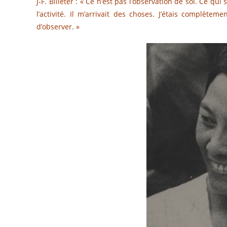
J-F. Billeter : « Ce n’est pas l’observation de soi. Ce qui
l’activité. Il m’arrivait des choses. J’étais complètem
d’observer. »