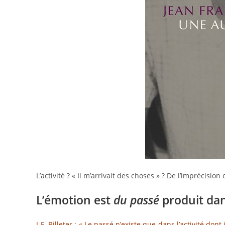
L’activité ? « Il m’arrivait des choses » ? De l’imprécision
L’émotion est
du passé
produit dan
J-F. Billeter : « Le passé n’existe que dans l’activité dont