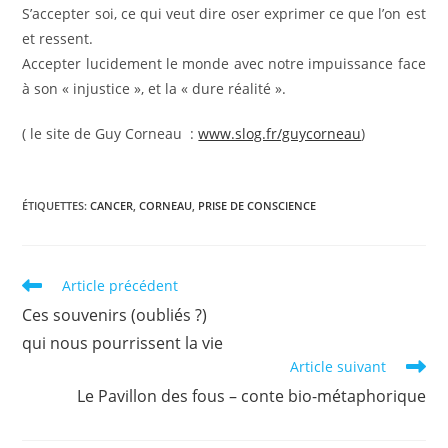
S’accepter soi, ce qui veut dire oser exprimer ce que l’on est
et ressent.
Accepter lucidement le monde avec notre impuissance face
à son « injustice », et la « dure réalité ».
( le site de Guy Corneau :
www.slog.fr/guycorneau
)
ÉTIQUETTES
:
CANCER
,
CORNEAU
,
PRISE DE CONSCIENCE
Read
Article précédent
more
Ces souvenirs (oubliés ?)
articles
qui nous pourrissent la vie
Article suivant
Le Pavillon des fous – conte bio-métaphorique