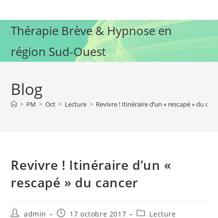
Skip
to
Thérapie Brève & Hypnose en
content
région Sud-Ouest
Blog
>
PM
>
Oct
>
Lecture
>
Revivre ! Itinéraire d’un « rescapé » du can
Revivre ! Itinéraire d’un «
rescapé » du cancer
Auteur/autrice
Publication
Post
admin
17 octobre 2017
Lecture