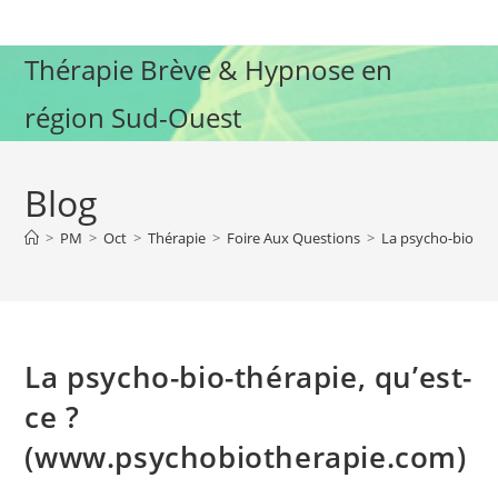
Skip
to
Thérapie Brève & Hypnose en
content
région Sud-Ouest
Blog
>
PM
>
Oct
>
Thérapie
>
Foire Aux Questions
>
La psycho-bio-th
La psycho-bio-thérapie, qu’est-
ce ?
(www.psychobiotherapie.com)