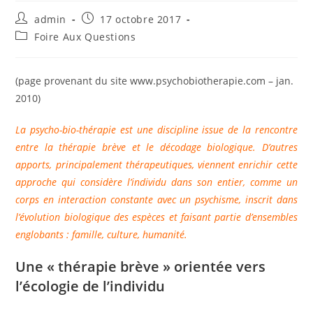
Auteur/autrice
Publication
admin
17 octobre 2017
de
publiée :
Post
Foire Aux Questions
la
category:
publication :
(page provenant du site www.psychobiotherapie.com – jan.
2010)
La psycho-bio-thérapie est une discipline issue de la rencontre
entre la thérapie brève et le décodage biologique. D’autres
apports, principalement thérapeutiques, viennent enrichir cette
approche qui considère l’individu dans son entier, comme un
corps en interaction constante avec un psychisme, inscrit dans
l’évolution biologique des espèces et faisant partie d’ensembles
englobants : famille, culture, humanité.
Une « thérapie brève » orientée vers
l’écologie de l’individu