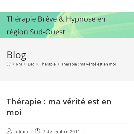
Skip
to
Thérapie Brève & Hypnose en
content
région Sud-Ouest
Blog
>
PM
>
Déc
>
Thérapie
>
Thérapie : ma vérité est en moi
Thérapie : ma vérité est en
moi
Auteur/autrice
Publication
admin
7 décembre 2011