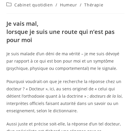
de
publiée :
Post
Cabinet quotidien
/
Humeur
/
Thérapie
la
category:
publication :
Je vais mal,
lorsque je suis une route qui n’est pas
pour moi
Je suis malade d’un déni de ma vérité – je me suis dévoyé
par rapport à ce qui est bon pour moi et un symptôme
(psychique, physique ou comportemental) me le signale.
Pourquoi voudrait-on que je recherche la réponse chez un
docteur ? « Docteur », ici, au sens originel de « celui qui
détient l’orthodoxie quant à la doctrine » ;
docteurs de la loi
,
interprètes officiels faisant autorité dans un savoir ou un
enseignement, selon le dictionnaire.
Aussi juste et précise soit-elle, la réponse d’un tel docteur,